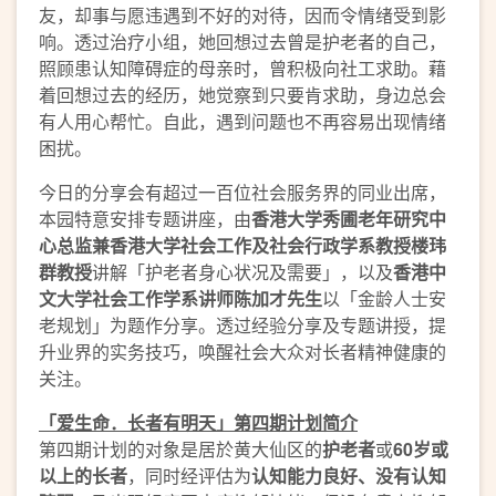
友，却事与愿违遇到不好的对待，因而令情绪受到影
响。透过治疗小组，她回想过去曾是护老者的自己，
照顾患认知障碍症的母亲时，曾积极向社工求助。藉
着回想过去的经历，她觉察到只要肯求助，身边总会
有人用心帮忙。自此，遇到问题也不再容易出现情绪
困扰。
今日的分享会有超过一百位社会服务界的同业出席，
本园特意安排专题讲座，由
香港大学秀圃老年研究中
心总监兼香港大学社会工作及社会行政学系教授楼玮
群教授
讲解「护老者身心状况及需要」，以及
香港中
文大学社会工作学系讲师陈加才先生
以「金龄人士安
老规划」为题作分享。透过经验分享及专题讲授，提
升业界的实务技巧，唤醒社会大众对长者精神健康的
关注。
「爱生命．长者有明天」第四期计划简介
第四期计划的对象是居於黄大仙区的
护老者
或
60岁或
以上的长者
，同时经评估为
认知能力良好、
没有认知