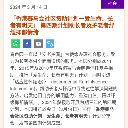
社会
2024 年 3 月 14 日
「香港赛马会社区资助计划－爱生命．长
者有明天」 第四期计划助长者及护老者纾
缓抑郁情绪
啬色园一直以「安老护耆」为使命办理社会服务，致
力为长者提供全面而适切的服务。本园分别於2011
年、2015年及2018年获香港赛马会慈善信托基金捐
助，推行「爱生命．长者有明天」计划，同时引进
「适应性怀缅治疗」(Instrumental Reminiscence
Intervention)，帮助长者从怀缅中寻找过往解决问题的
方法，启发他们自身的解困能力，重建自信，藉以纾
缓抑郁情绪，。2021年获拨款开展为期三年的第四期
计划，本园特意於今日（3月14日）举行
「香港赛马
会社区资助计划－爱生命．长者有明天」
计划分享
会，发布第四期计划成效。