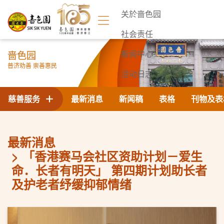
关於啬色园
社会责任
啬色园
新闻中心
普济劝善 崇善惠民
活动日志
联络我们
慈善服务
最新消息
新闻稿
表格
刊物及表
最新消息
「香港赛马会社区资助计划－爱生
命．长者有明天」 第四期计划助长者
及护老者纾缓抑郁情绪