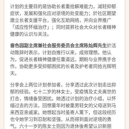
计划的主要目的是协助长者重拾解难能力，减轻抑郁
症状，发展和强化应对逆境的处变能力；於社区期望
建立长者支援平台，强化互助网络，并向业界推广
「适应性怀缅治疗」；同时提昇社会大众对长者精神
健康的认识与关注。
啬色园副主席兼社会服务委员会主席陈灿辉先生
於活
动致辞时表示，计划自推行以来，成效理想。他认
为，促进长者精神健康任重道远，期盼与业界携手合
作，协助更多受抑郁困扰的长者及护老者同拾光辉明
天。
分享会上两位计划参加者，分享透过此次计划走出抑
郁的经验。七十二岁的林女士，受疫情及丈夫离世的
打击，情绪备受困扰。她透过计划的治疗小组，以怀
缅过去的方法，回想童年时被重男轻女的父母送到马
来西亚亲戚家。她想起当时虽寄人篱下，但这段经历
也令她学习到忍耐和坚强，从而得到面对逆境的勇
气。六十一岁的陈女士则因为退休後希望认识新朋