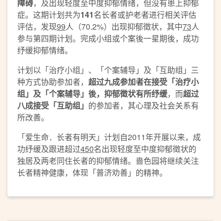
障碍
，及出现轻度至中度抑郁情绪，但没有患上抑郁
症。这期计划共为
141
名长者或护老者进行相关评估
评估，发现
99
人（70.2%）出现抑郁徵状，其中
73
人
参与第四期计划。完成小组或个案後一星期後，成功
纾缓抑郁情绪。
计划以「治疗小组」、「个案辅导」及「互助组」三
种方式协助参加者，
超过九成参加者在接受
「治疗小
组」
及
「个案辅导」後
，
抑郁徵状有
所
纾缓
，而
超过
八成接受「互助组」
的参加者，其心理及社会关系有
所改善。
「爱生命．长者有明天」计划自2011年开展以来，成
功纾缓及跟进超过
450
名出现轻度至中度抑郁徵状的
独居及两老同住长者的抑郁情绪。啬色园将继续关注
长者精神健康，体现「普济劝善」的精神。