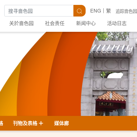
搜寻关键字
搜寻
ENG
繁
追踪啬色园
关於啬色园
社会责任
新闻中心
活动日志
格
刊物及表格
媒体廊