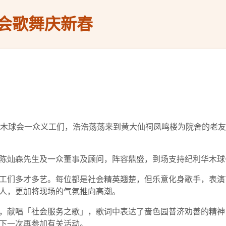
会歌舞庆新春
华木球会一众义工们，浩浩荡荡来到黄大仙祠凤鸣楼为院舍的老
陈灿森先生及一众董事及顾问，阵容鼎盛，到场支持纪利华木球
工们多才多艺。每位都是社会精英翘楚，但乐意化身歌手，表演
人，更加将现场的气氛推向高潮。
，献唱「社会服务之歌」，歌词中表达了啬色园普济劝善的精神
下一次再参加有关活动。