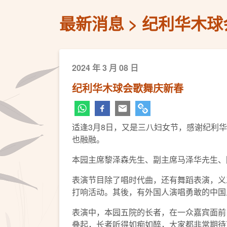
最新消息
纪利华木球
2024 年 3 月 08 日
纪利华木球会歌舞庆新春
适逢3月8日，又是三八妇女节，感谢纪利
也融融。
本园主席黎泽森先生、副主席马泽华圥生、
表演节目除了唱时代曲，还有舞蹈表演，义
打响活动。其後，有外国人演唱勇敢的中国
表演中，本园五院的长者，在一众嘉宾面前
叠起，长者听得如痴如醉，大家都非常期待