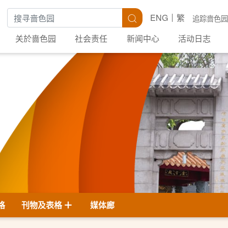
搜寻关键字
搜寻
ENG
繁
追踪啬色园
关於啬色园
社会责任
新闻中心
活动日志
格
刊物及表格
媒体廊