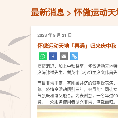
最新消息
怀傲运动天
2023 年 9 月 21 日
怀傲运动天地「再遇」归来庆中秋
疫情消退，加上中秋将至，怀傲运动天地特
席陈锦祥先生、耆英中心小组主席文伟昌先
节目非常丰富，有刚柔并济的紫荆操表演，
氛。疫情令活动阔别三年，会员能与司徒女
气氛既和谐又融合。为表谢意，一名年过9
奖，一众服务使用者尽兴非常，满载而归。