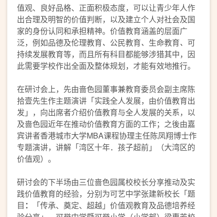
值观、良好品格、正面积极态度，可以让青少年人作
出合理及明智的价值判断，以及建立个人对社会及国
家的身份认同和承担精神。价值教育涵盖的层面广
泛，例如品德及伦理教育
、
公民教育
、
生命教育
、
可
持续发展教育等，而且所有科目都能够涉猎其中，因
此需要学校作出全面及整体规划，才能有效地推行。
在研讨会上，先由啬色园董事兼教育委员会副主席陈
拾壹先生作主题演讲「实践全人发展，由价值教育出
发」，向出席者介绍价值教育与全人发展的关系，以
及啬色园近年在推动价值教育方面的工作；之後由嘉
宾讲者香港城市大学MBA课程协理主任陈凤翔博士作
专题演讲，讲解「湾区十年．孩子超前」（大湾区的
价值观）。
研讨会的下半场由三位啬色园属校校长分享推动及实
践价值教育的经验，分别为可艺中学张建新校长「题
目
：
「传承、奠定、超越」价值观教育及品德培养经
验分享」、可誉中学暨可誉小学（小学部）梁惠芳校