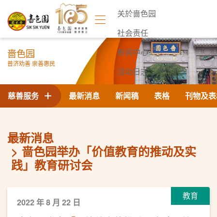
关於啬色园
社会责任
啬色园
新闻中心
普济劝善 崇善惠民
活动日志
联络我们
慈善服务
最新消息
新闻稿
表格
刊物及表
最新消息
啬色园举办「价值教育的推动及实
践」教育研讨会
教育
2022 年 8 月 22 日