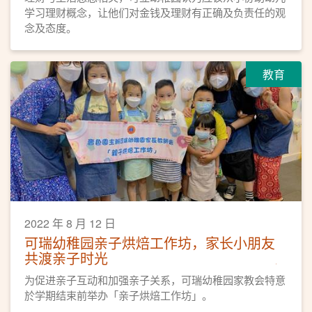
学习理财概念，让他们对金钱及理财有正确及负责任的观
念及态度。
教育
2022 年 8 月 12 日
可瑞幼稚园亲子烘焙工作坊，家长小朋友
共渡亲子时光
为促进亲子互动和加强亲子关系，可瑞幼稚园家教会特意
於学期结束前举办「亲子烘焙工作坊」。