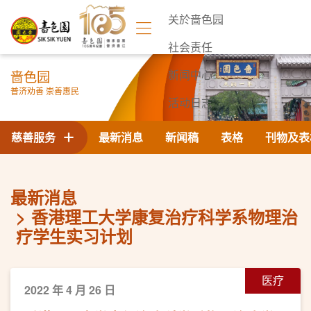
关於啬色园
社会责任
啬色园
新闻中心
普济劝善 崇善惠民
活动日志
联络我们
慈善服务
最新消息
新闻稿
表格
刊物及表
最新消息
香港理工大学康复治疗科学系物理治
疗学生实习计划
医疗
2022 年 4 月 26 日