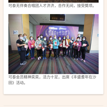
可泰无伴奏合唱团人才济济，合作无间，接受奬项。
可泰会员精神奕奕，活力十足，出席《丰盛耆年在沙
田》活动。