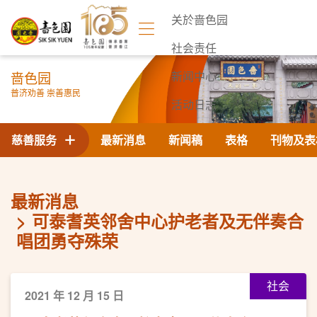
关於啬色园
社会责任
啬色园
新闻中心
普济劝善 崇善惠民
活动日志
联络我们
慈善服务
最新消息
新闻稿
表格
刊物及表
最新消息
可泰耆英邻舍中心护老者及无伴奏合
唱团勇夺殊荣
社会
2021 年 12 月 15 日