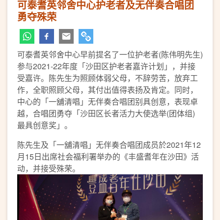
可泰耆英邻舍中心护老者及无伴奏合唱团
勇夺殊荣
可泰耆英邻舍中心早前提名了一位护老者(陈伟明先生)
参与2021-22年度「沙田区护老者嘉许计划」，并接
受嘉许。陈先生为照顾体弱父母，不辞劳苦，放弃工
作，全职照顾父母，其付出值得表扬及肯定。同时，
中心的「一舖清唱」无伴奏合唱团别具创意，表现卓
越，合唱团勇夺「沙田区长者活力大使选举(团体组)
最具创意奖」。
陈先生及「一舖清唱」无伴奏合唱团成员於2021年12
月15日出席社会福利署举办的《丰盛耆年在沙田》活
动，并接受殊荣。