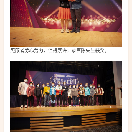
照顾者劳心劳力，值得嘉许；恭喜陈先生获奖。