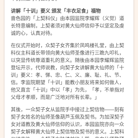
讲解「十训」要义 颁发「丰衣足食」福物
啬色园的「上契科仪」由本园监院李耀辉（义觉）道
长特意编制，上契者须对黄大仙师信仰予以坚定及虔
诚的心，认真对待。
在仪式开始时，众契子女齐集於凤鸣楼礼堂，由上契
科仪主科道长带领向黄大仙师圣像进行三跪九叩礼，
以突显传统尊道重礼的意义。随後由本园李耀辉监院
登坛开示，代师说教，向契子女讲解黄大仙师的「十
训」要义：孝、悌、忠、仁、义、廉、耻、礼、节、
信。李监院期望「十训」能教小朋友将来如何做人，
他又直言「十训」中以「孝」为先，「孝，不单指对
父母才孝顺，而是广泛地对所有长辈。」
其後，一众契子女从监院手中接过上契信物——刻有
契子女姓名的仙师圣像葫芦玉佩及契书。为加深契子
女对道教及黄大仙师信仰的认识，本园监院亦向一众
契子女解释黄大仙师上契信物及契书的意义。上契科