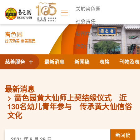
关於啬色园
社会责任
啬色园
新闻中心
普济劝善 崇善惠民
活动日志
联络我们
慈善服务
最新消息
新闻稿
表格
刊物及表
最新消息
啬色园黄大仙师上契结缘仪式 近
130名幼儿青年参与 传承黄大仙信俗
文化
新闻稿
2021 年 8 月 29 日