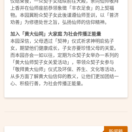
仪结束後，一众契子女陆续前往大殿，亲向仙师敬拜
上香并在仙师座前恭领象徵「丰衣足食」的上契福
物。本园冀盼众契子女此後谨遵仙师圣训，以「普济
劝善」为修德处世之旨，弘扬仙师的信仰精神。
加入「黄大仙祠」大家庭 为社会传播正能量
本园深信，父母透过「契神」仪式祈求神明庇佑子
女，期望他们健康成长，子女亦要珍惜父母的关爱。
而本园亦会一如以往，定期为众契子女举办一系列的
「黄大仙师契子女关爱活动」，带领众契子女参与
「敬拜黄大仙师」仪式及环保、养生、文化等活动，
从多方面了解黄大仙信仰的教义，让他们更加团结一
心、积极行善，为社会传播正能量。
新闻稿