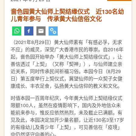
啬色园黄大仙师上契结缘仪式 近130名幼
儿青年参与 传承黄大仙信俗文化
（2021年8月29日）黄大仙师素有「有感必孚，无求
不应」的威灵，深受广大香港市民的尊崇。自2016年
起，啬色园开始举办「黄大仙师上契结缘仪式」，让
善信透过「上契」（又称「契神」），与仙师建立亲
近关系，同时传承民间祈福习俗。本园今日（8月29
日）第五度举行上契仪式，冀望仙师的一众契子女健
康成长、丰衣足食，弘扬黄大仙信仰的教义和文化。
时值本园一百周年纪庆，今年黄大仙师上契结缘仪式
限额100人，虽然在疫情影响下，国内及外地信众未
能前来参与，惟反应依然热烈，未及截止已满额。有
见及此，本园决定加开少量名额，让近130名3至17岁
的有缘幼儿及青少年「上契」，可见善信在「疫境」
中仍然坚守向善的心。