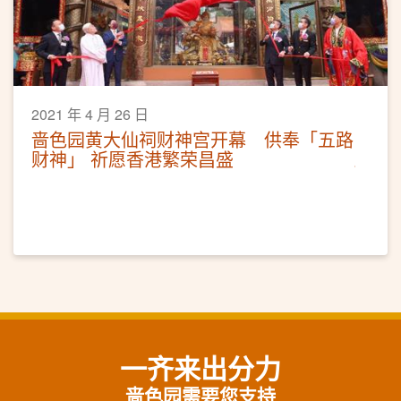
2021 年 4 月 26 日
啬色园黄大仙祠财神宫开幕 供奉「五路
财神」 祈愿香港繁荣昌盛
一齐来出分力
啬色园需要您支持