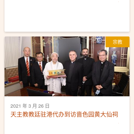
宗教
2021 年 3 月 26 日
天主教教廷驻港代办到访啬色园黄大仙祠