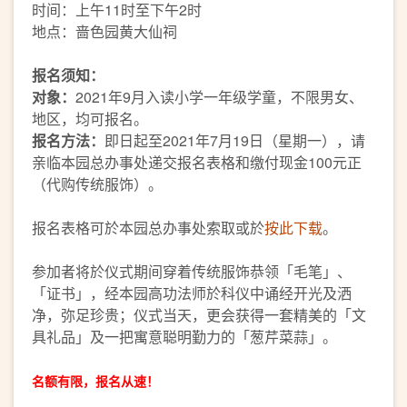
时间：上午11时至下午2时
地点：啬色园黄大仙祠
报名须知：
对象：
2021年9月入读小学一年级学童，不限男女、
地区，均可报名。
报名方法：
即日起至2021年7月19日（星期一），请
亲临本园总办事处递交报名表格和缴付现金100元正
（代购传统服饰）。
报名表格可於本园总办事处索取或於
按此下载
。
参加者将於仪式期间穿着传统服饰恭领「毛笔」、
「证书」，经本园高功法师於科仪中诵经开光及洒
净，弥足珍贵；仪式当天，更会获得一套精美的「文
具礼品」及一把寓意聪明勤力的「葱芹菜蒜」。
名额有限，报名从速！