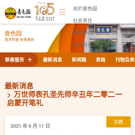
关於啬色园
社会责任
啬色园
新闻中心
普济劝善 崇善惠民
活动日志
联络我们
慈善服务
最新消息
新闻稿
表格
刊物及表
最新消息
万世师表孔圣先师辛丑年二零二一
启蒙开笔礼
宗教
2021 年 6 月 11 日