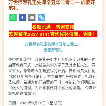
万世师表孔圣先师辛丑年二零二一 启蒙开
笔礼
名额已满，感谢支持
欢迎致电2327 8141查询候补位置，谢谢！
万世师表孔圣先师辛丑年二零二一
启蒙开笔礼
在中国传统中，开笔礼是对少儿开始识字习礼的一种
启蒙教育形式，对新生入学的学子及其家长来说，意
义重大，象徵着人生新旅程的开启。啬色园黄大仙祠
自2018年首办开笔礼，为学童举行宗教仪式，礼拜孔
圣先师，希望为他们启蒙的同时，亦能让他们明白读
书做人的道理，为开学前做好心态上的准备。 今年开
笔礼的详情如下：
日期：2021年9月12日（星期日）