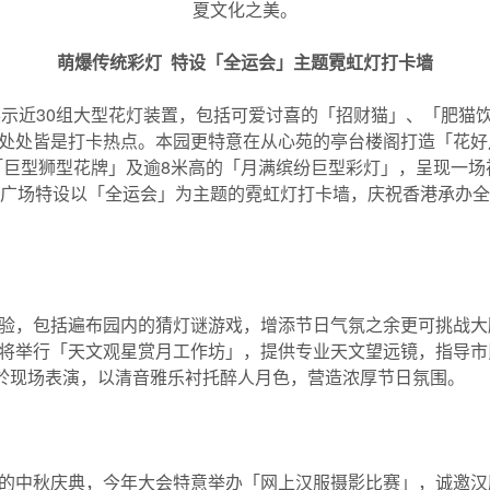
夏文化之美。
萌爆传统彩灯
特
设「全运会」主题霓虹灯打卡墙
示近30组大型花灯装置，包括可爱讨喜的「招财猫」、「肥猫
，处处皆是打卡热点。本园更特意在从心苑的亭台楼阁打造「花好
巨型狮型花牌」及逾8米高的「月满缤纷巨型彩灯」，呈现一场
广场特设以「全运会」为主题的霓虹灯打卡墙，庆祝香港承办全
验，包括遍布园内的猜灯谜游戏，增添节日气氛之余更可挑战大脑
将举行「天文观星赏月工作坊」，提供专业天文望远镜，指导市
会於现场表演，以清音雅乐衬托醉人月色，营造浓厚节日氛围。
的中秋庆典，今年大会特意举办「网上汉服摄影比赛」，诚邀汉