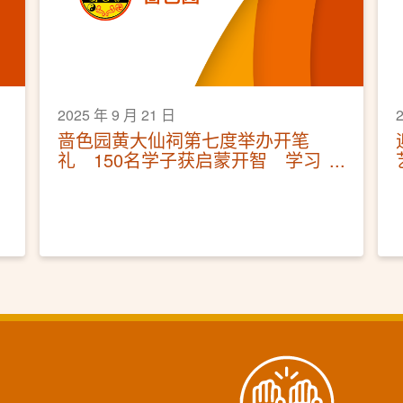
2025 年 9 月 21 日
啬色园黄大仙祠第七度举办开笔
礼 150名学子获启蒙开智 学习
修身立德