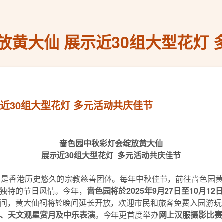
黄大仙 ​展示近30组大型花灯
示近30组大型花灯 多元活动共庆佳节
啬色园中秋彩灯会绽放黄大仙
展示近
30
组大型花灯
多元活动共庆佳节
21年，是香港历史悠久的宗教慈善团体。每年中秋佳节，前往啬色
独特的节日风情。今年，
啬色园将於
2025
年
9
月
27
日至
10
月
12
间，黄大仙祠将於晚间延长开放，欢迎市民和旅客免费入园游玩
、天文观星赏月及中乐表演
。今年更首度举办
网上汉服摄影比赛