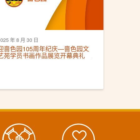
2025 年 8 月 30 日
迎啬色园105周年纪庆—啬色园文
艺苑学员书画作品展览开幕典礼