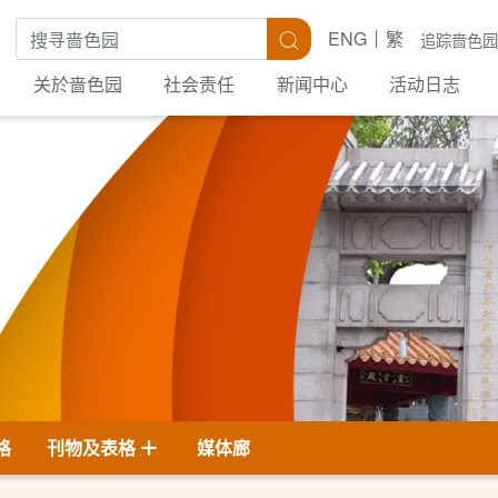
搜寻关键字
搜寻
ENG
繁
追踪啬色园
关於啬色园
社会责任
新闻中心
活动日志
格
刊物及表格
媒体廊