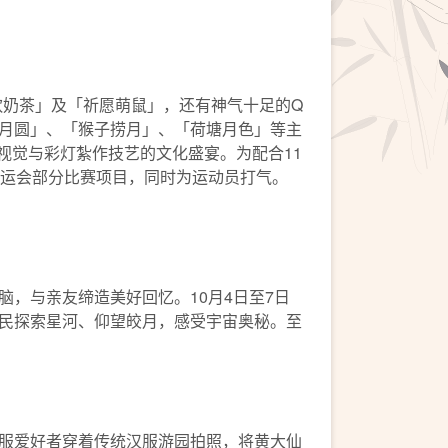
饮奶茶」及「祈愿萌鼠」，还有神气十足的Q
月圆」、「猴子捞月」、「荷塘月色」等主
视觉与彩灯紮作技艺的文化盛宴。为配合11
运会部分比赛项目，同时为运动员打气。
，与亲友缔造美好回忆。10月4日至7日
民探索星河、仰望皎月，感受宇宙奥秘。至
服爱好者穿着传统汉服游园拍照，将黄大仙