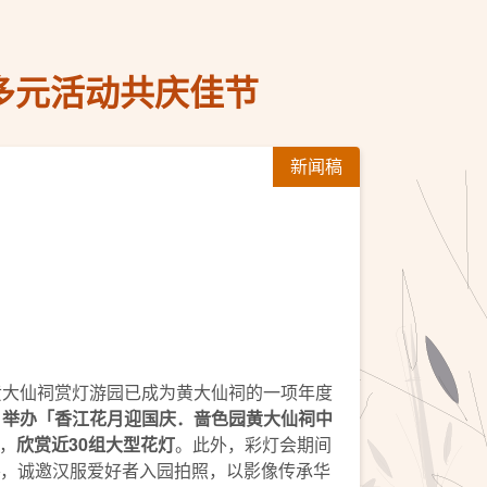
 多元活动共庆佳节
新闻稿
园黄大仙祠赏灯游园已成为黄大仙祠的一项年度
日举办「香江花月迎国庆．啬色园黄大仙祠中
，
欣赏近
30
组大型花灯
。此外，彩灯会期间
，诚邀汉服爱好者入园拍照，以影像传承华