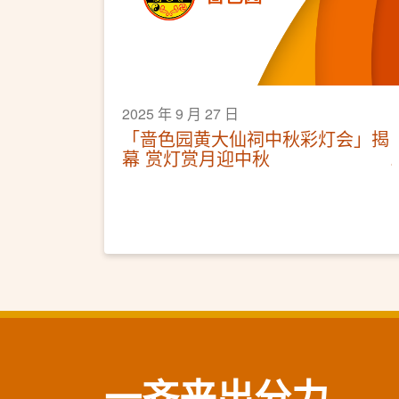
2025 年 9 月 27 日
「啬色园黄大仙祠中秋彩灯会」揭
幕 赏灯赏月迎中秋
一齐来出分力