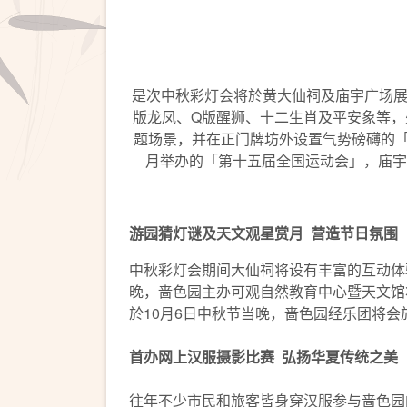
是次中秋彩灯会将於黄大仙祠及庙宇广场展
版龙凤、Q版醒狮、十二生肖及平安象等
题场景，并在正门牌坊外设置气势磅礴的「
月举办的「第十五届全国运动会」，庙宇
游园猜灯谜及天文
观星赏月
营造节日氛围
中秋彩灯会期间大仙祠将设有丰富的互动体
晚，啬色园主办可观自然教育中心暨天文馆
於10月6日中秋节当晚，啬色园经乐团将
首办网上汉服摄影比赛
弘扬华夏传统之美
往年不少市民和旅客皆身穿汉服参与啬色园