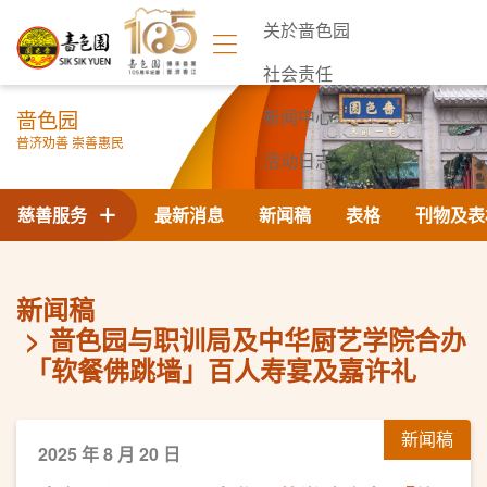
关於啬色园
社会责任
啬色园
新闻中心
普济劝善 崇善惠民
活动日志
联络我们
慈善服务
最新消息
新闻稿
表格
刊物及表
新闻稿
啬色园与职训局及中华厨艺学院合办
「软餐佛跳墙」百人寿宴及嘉许礼
新闻稿
2025 年 8 月 20 日