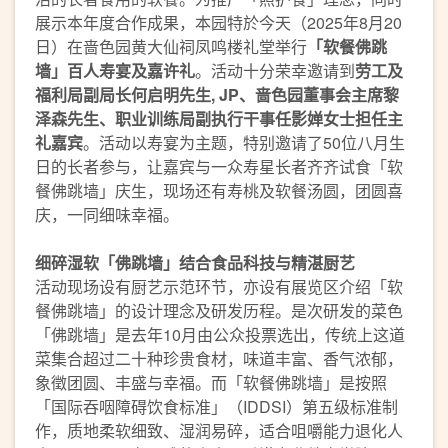
展示本年度合作成果，本园特於今天（2025年8月20
日）在啬色园黄大仙祠凤鸣楼礼堂举行
「软餐佛跳
墙」百人寿宴及嘉许礼
。活动十分荣幸邀请到
劳工及
福利局副局长何启明先生, JP、啬色园董事会主席黎
泽森先生、职业训练局副执行干事任影婵女士担任主
礼嘉宾
。活动以寿宴为主题，特别邀请了50位八月生
日的长者参与，让嘉宾与一众寿星长者齐齐试食「软
餐佛跳墙」庆生，现场还有寿桃及软餐汤圆，团圆喜
庆，一同细味幸福。
细碎湿软「佛跳墙」结合食品科技与精湛厨艺
活动现场设有厨艺示范环节，亦设有展览区介绍「软
餐佛跳墙」的设计理念及研发历程。是次研发的菜色
「佛跳墙」是去年10月由公众投票选出，传统上这道
菜集合超过二十种珍贵食材，味道丰富、香气浓郁，
象徵团圆、丰盛与幸福。而「软餐佛跳墙」是按照
「国际吞咽障碍饮食标准」（IDDSI）第五级标准制
作，质地柔软细致、湿润易碎，适合咀嚼能力退化人