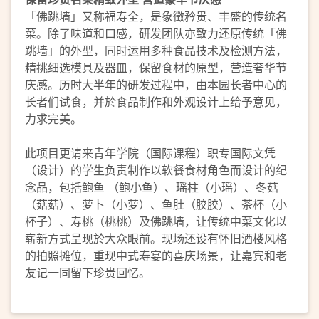
「佛跳墙」又称福寿全，是象徵矜贵、丰盛的传统名
菜。除了味道和口感，研发团队亦致力还原传统「佛
跳墙」的外型，同时运用多种食品技术及检测方法，
精挑细选模具及器皿，保留食材的原型，营造奢华节
庆感。历时大半年的研发过程中，由本园长者中心的
长者们试食，并於食品制作和外观设计上给予意见，
力求完美。
此项目更请来青年学院（国际课程）职专国际文凭
（设计）的学生负责制作以软餐食材角色而设计的纪
念品，包括鲍鱼 （鲍小鱼）、瑶柱（小瑶）、冬菇
（菇菇）、萝卜（小萝）、鱼肚（胶胶）、茶杯（小
杯子）、寿桃（桃桃）及佛跳墙，让传统中菜文化以
崭新方式呈现於大众眼前。现场还设有怀旧酒楼风格
的拍照摊位，重现中式寿宴的喜庆场景，让嘉宾和老
友记一同留下珍贵回忆。