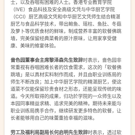
士，以及吞咽有困难的人士。香港专业教育学院
（IVE）食品科技及安全高级文凭与中华厨艺学院
（CCI）厨艺高级文凭和中华厨艺文凭师生结合精湛
厨艺与食品科学技术，带出鲍鱼、瑶柱、鱼肚、冬菇
及萝卜等优质食材的鲜味，制成营养丰富的软餐佛跳
墙，完美保留经典菜肴的原汁原味，让用家享受健
康、美味的飨宴体验。
啬色园董事会主席黎泽森先生致辞
时表示，啬色园非
常重视有吞咽困难长者的饮食需求，这次的「软餐佛
跳墙」是以真材实料制作而成，并且由职业训练局的
师生不断改良；加上中华厨艺学院的精湛厨艺，使这
道菜不仅能保留珍贵食材之形态，还能呈现传统的味
道。今天所取得的成果，归功於学院的一众师生以及
本园同事精益求精、追求完美的精神。期待未来能与
职业训练局携手合作，继续研发更多特色的软餐，让
长者能够用自己的味蕾重拾幸福的滋味。
劳工及福利局副局长何启明先生致辞
时表示，透过软