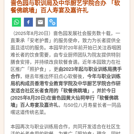
啬色园与职训局及中华厨艺学院合办 「软
餐佛跳墙」百人寿宴及嘉许礼
（2025年8月20日）啬色园发展社会服务数十载，一
直秉承「安老护耆」的服务使命，致力为长者提供全
面且适切的服务。本园早於20年前开始已关注吞咽困
难长者的饮食需要，由专业厨师团队为院友提供特别
膳食安排，并持续改良软餐食谱。近年本园致力在社
区推广「照护食」，更
由2023年起与职业训练局携手
合作
，继去年推出怀旧点心软餐後，
今年与职业训练
局机构成员香港专业教育学院及中华厨艺学院合作研
发适合社区长者食用的「软餐佛跳墙」，并於今日
(2025年8月20日)在啬色园黄大仙祠举行「软餐佛跳
墙」百人寿宴及嘉许礼
，与50位八月寿星长者一同品
嚐这道传统名菜。
本园再次与职业训练局合作，共同开发适合在社区生
活的长者食用的软餐。为推广「照护食」理念，同时