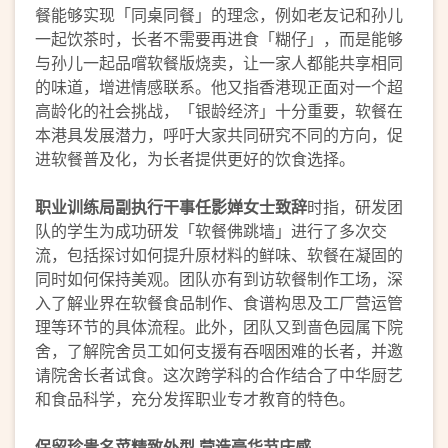
餐能够实现「同桌同餐」的理念，例如老友记和孙儿
一起饮茶时，长者不需要再进食「糊仔」，而是能够
与孙儿一起品嚐软餐版烧卖，让一家人都能共享相同
的味道，增进情感联系。他又指香港现正面对一个超
高龄化的社会挑战，「银龄经济」十分重要，软餐在
本港具发展潜力，呼吁大家共同研究不同的方向，促
进软餐普及化，为长者提供更好的饮食选择。
职业训练局副执行干事任影婵女士致辞
时指，研发团
队的学生为成功研发「软餐佛跳墙」进行了多次交
流，包括探讨如何提升原材料的鲜味、软餐在凝固的
同时如何保持美观。团队亦有到访软餐制作工场，深
入了解业界在软餐食品制作、食谱构思及工厂营运管
理等环节的具体流程。此外，团队又到啬色园属下院
舍，了解院舍员工如何支援有吞咽困难的长者，并邀
请院舍长者试食。这次跨学科的合作结合了中华厨艺
和食品科学，充分发挥职业专才教育的特色。
保留珍贵名菜精致外型 营造豪华节庆感