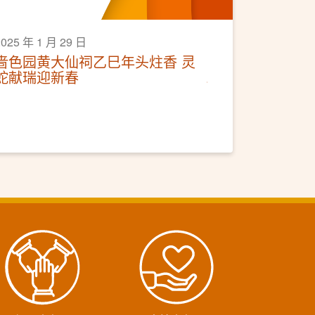
2025 年 1 月 29 日
啬色园黄大仙祠乙巳年头炷香 灵
蛇献瑞迎新春