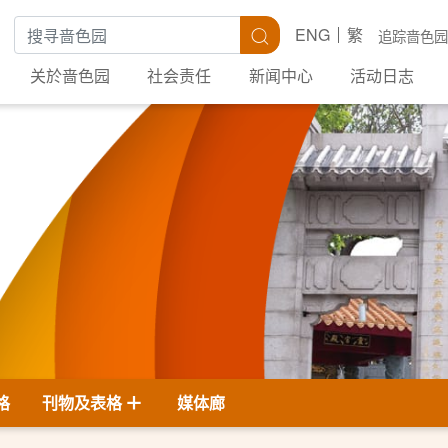
搜寻关键字
搜寻
ENG
繁
追踪啬色园
关於啬色园
社会责任
新闻中心
活动日志
格
刊物及表格
媒体廊