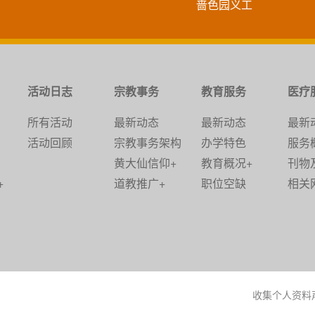
啬色园义工
活动日志
宗教事务
教育服务
医疗
所有活动
最新动态
最新动态
最新
活动回顾
宗教事务架构
办学特色
服务
黄大仙信仰+
教育概况+
刊物
+
道教推广+
职位空缺
相关
收集个人资料