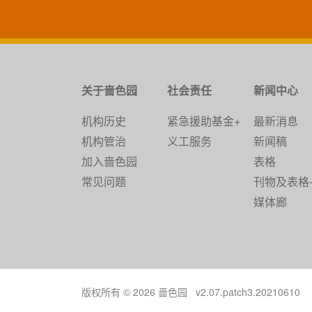
关于啬色园
社会责任
新闻中心
机构历史
紧急援助基金+
最新消息
机构管治
义工服务
新闻稿
加入啬色园
表格
常见问题
刊物及表格
媒体廊
版权所有 © 2026 啬色园 v2.07.patch3.20210610