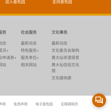
加入啬色园
支持啬色园
服务
社会服务
文化事务
动态
最新动态
最新动态
概况+
特色服务+
文化委员会架构
及申请表+
服务单位+
黄大仙非遗保育
网站
相关网站
黄大仙信俗文化
馆
文化媒体廊
声明
免责声明
电子啬色园
无障碍网页