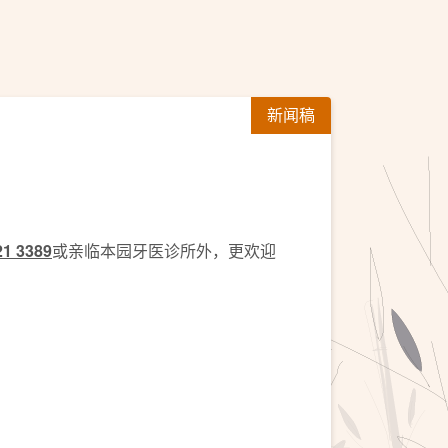
新闻稿
21 3389
或亲临本园牙医诊所外，更欢迎