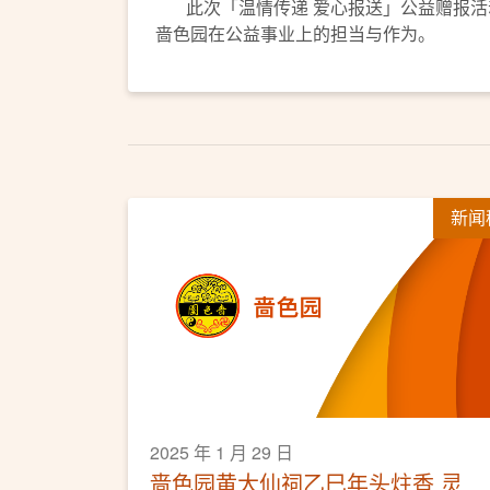
此次「温情传递 爱心报送」公益赠报活
啬色园在公益事业上的担当与作为。
新闻
2025 年 1 月 29 日
啬色园黄大仙祠乙巳年头炷香 灵