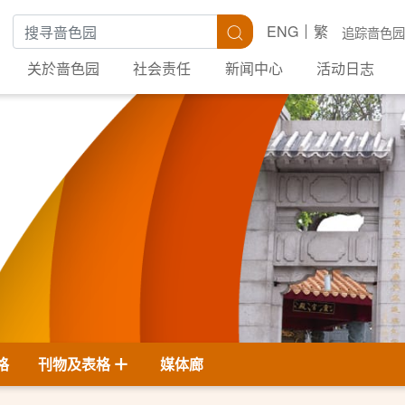
搜寻关键字
搜寻
ENG
繁
追踪啬色园
关於啬色园
社会责任
新闻中心
活动日志
格
刊物及表格
媒体廊