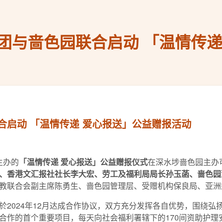
团与啬色园联合启动 「温情传递
合启动 「温情传递 爱心报送」公益赠报活动
主办的
「
温情传递
爱心报送
」
公益赠报仪式
在深水埗啬色园主办
、香港文汇报社社长李大宏、劳工及福利局局长孙玉菡、啬色园
教联合会副主席陈勇生、啬色园管理层、受赠机构保良局、亚洲
024年12月达成合作协议，双方充分发挥各自优势，围绕弘
合作的首个重要项目，每天向社会福利署辖下的170间资助护理