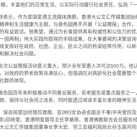
神食粮，丰富他们的日常生活，以实际行动履行社会责任，弘扬「
辞表示，作为爱国爱港主流媒体旗舰，香港大公文汇传媒集团始
精神和生活健康为主题，与啬色园携手开展「公益赠报」合作，
的有益尝试。他希望，通过为长者提供具有权威性和公信力的优
一国两制」伟大实践所取得的丰硕成果，在大事要闻的决策谘询
续发挥好在政府、社团、企业、民众之间的桥梁纽带作用，以新
和解决社会问题。
这次公益赠报活动意义重大，预计全年受惠人次可达500万。他
，对政府的养老政策充满信心，但强调应对高龄化社会需要整个
社群的体现。
啬色园百年来积极推动不同善业服务，安老服务是重点服务之一
物，保持与社会间之连系，同时能透过阅读丰富长者的精神生活
良局营运经理苏建翘、亚洲妇女协进会副总干事(中央管控及
者服务)邱绮雯、香港明爱督导主任李基慈、香港佛教联合会总服务
大公文汇传媒集团董事长李大宏、劳工及福利局局长孙玉菡共同