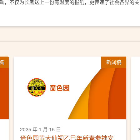
动，不仅为长者送上一份有温度的报纸，更传递了社会各界的关
稿
新闻稿
2025 年 1 月 15 日
啬色园黄大仙祠乙巳年新春参神安