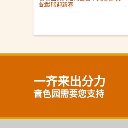
蛇献瑞迎新春
一齐来出分力
啬色园需要您支持