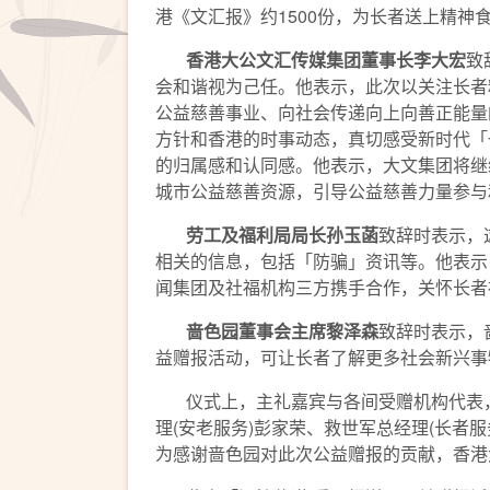
港《文汇报》约1500份，为长者送上精
香港大公文汇传媒集团董事长李大宏
致
会和谐视为己任。他表示，此次以关注长者
公益慈善事业、向社会传递向上向善正能量
方针和香港的时事动态，真切感受新时代「
的归属感和认同感。他表示，大文集团将继
城市公益慈善资源，引导公益慈善力量参与
劳工及福利局局长孙玉菡
致辞时表示，
相关的信息，包括「防骗」资讯等。他表示
闻集团及社福机构三方携手合作，关怀长者
啬色园董事会主席黎泽森
致辞时表示，
益赠报活动，可让长者了解更多社会新兴事
仪式上，主礼嘉宾与各间受赠机构代表，保
理(安老服务)彭家荣、救世军总经理(长
为感谢啬色园对此次公益赠报的贡献，香港