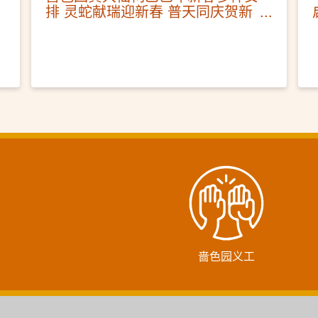
排 灵蛇献瑞迎新春 普天同庆贺新
年
啬色园义工