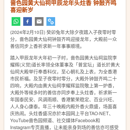
啬色园黄大仙祠甲辰龙年头炷香 钟鼓齐鸣
喜迎新岁
(2024年2月10日) 癸卯兔年大除夕夜踏入子夜零时零
分，啬色园黄大仙祠钟鼓齐鸣迎接龙年，大殿前一众
善信同步上香祈求新一年事事顺境。
踏入甲辰龙年大年初一子时，啬色园黄大仙祠监院李
耀辉(义觉)道长率领全体董事及「普宜坛」道长於黄大
仙祠大殿举行奉香科仪，至心朝礼及上表，为全香港
市民祈福。及至子夜零时零分，大殿外钟鼓齐鸣二十
四响，大殿内由黄大仙祠李耀辉监院敬上第一炉香，
大殿外等候多时的善信亦同步奉上头炷香，祈求新一
年国泰民安、风调雨顺、香港繁荣稳定、百业兴旺、
人人身心康泰。年三十晚殿内殿外香火鼎盛，场面喜
庆热闹。头炷香盛况亦於本园网上平台TAO-NET、
YouTube啬色园频道、社交媒体Facebook和
Instagram专页直播，让未能亲身到场的善信亦可感受