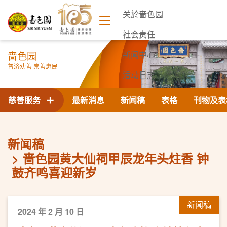
关於啬色园
社会责任
啬色园
新闻中心
普济劝善 崇善惠民
活动日志
联络我们
慈善服务
最新消息
新闻稿
表格
刊物及表
新闻稿
啬色园黄大仙祠甲辰龙年头炷香 钟
鼓齐鸣喜迎新岁
新闻稿
2024 年 2 月 10 日