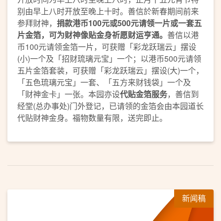
别由早上八时开放至晚上十时。善信於新春期间前来
参拜财神，
捐款港币
100
元或
500
元
请领一片或一套五
片金箔
，可为财神
像
贴金身祈愿财运亨通。
善信以港
币100元请领金箔一片，可获赠「彩龙跃瑞云」摆设
(小)一个及「招财琉璃元宝」一个；以港币500元请领
五片金箔套装，可获赠「彩龙跃瑞云」摆设(大)一个，
「五色琉璃元宝」一套、「五方来财钱袋」一个及
「财神金卡」一张。本园亦设
代贴金箔服务
，善信到
经堂(总办事处)门外登记，已请领的金箔会由本园道长
代贴财神金身。福物数量有限，送完即止。
新闻稿