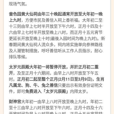
现场气氛。
啬色园黄大仙祠由年三十晚起通宵开放至大年初一晚
上九时
，方便市民及善信入祠上香祈福。大年初二至
十三则由早上七时半开放至下午六时，正月十四及十
六由早上七时半开放至晚上八时，而正月十五元宵节
更延长开放至晚上十时(最後入园时间为晚上九时)。新
春期间黄大仙祠人流众多，祠内将实施单向参神路线
及人潮管制措施，呼吁善信听从工作人员指示，耐心
排队等候。
太岁元辰殿大年初一将暂停开放，并於正月初二重
开
，及至正月十六期间，由早上八时开放至下午五
时。
正月初二起至整个正月
(2
月
11
日至
3
月
9
日
)
，生肖
凡属龙、狗、牛、兔之善信
只要出示有效身份证明文
件，即可
免费进入「太岁元辰殿」
内拜太岁。
财神宫
大年初一由早上八时开放至晚上九时，年初二
至十三由早上八时开放至下午六时，正月十四及十六
开放时间为早上八时至晚上八时，正月十五元宵节特