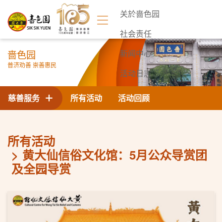
关於啬色园
社会责任
啬色园
新闻中心
普济劝善 崇善惠民
活动日志
联络我们
慈善服务
所有活动
活动回顾
所有活动
黄大仙信俗文化馆：5月公众导赏团
及全园导赏