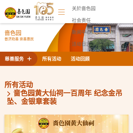
关於啬色园
社会责任
啬色园
新闻中心
普济劝善 崇善惠民
活动日志
联络我们
慈善服务
所有活动
活动回顾
所有活动
啬色园黄大仙祠一百周年 纪念金吊
坠、金银章套装