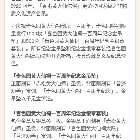
於2014年，「香港黄大仙信俗」更荣登国家级之非物
质文化遘产名录。
为庆祝啬色园黄大仙祠创坛一百周年，啬色园特别限
量发行1000枚「啬色园黄大仙祠一百周年纪念金吊
坠」和500套「啬色园黄大仙祠一百周年纪念金银章
套装」。所有纪念金吊坠和纪念金银章套装经啬色园
黄大仙祠高功法师开光祈福，极具珍藏意义及纪念价
值。
「啬色园黄大仙祠一百周年纪念金吊坠」
正面刻有「赤松黄大仙师」圣像，背面则刻有「普济
劝善」宝训、「啬色园黄大仙祠一百周年纪庆」。金
吊坠以千足金铸造。
「啬色园黄大仙祠一百周年纪念金银章套装」
包含金章及银章各一枚。金银章正面刻有「赤松黄大
仙师」圣像，背面则刻有「啬色园黄大仙祠大殿」
「普济劝善」宝训、「啬色园黄大仙桐一百周年纪