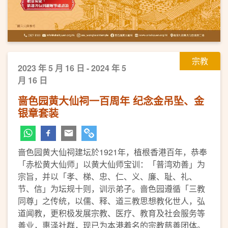
宗教
2023 年 5 月 16 日 - 2024 年 5
月 16 日
啬色园黄大仙祠一百周年 纪念金吊坠、金
银章套装
啬色园黄大仙祠建坛於1921年，植根香港百年，恭奉
「赤松黄大仙师」以黄大仙师宝训：「普湾劝善」为
宗旨，并以「孝、梯、忠、仁、义、廉、耻、礼、
节、信」为坛规十则，训示弟子。啬色园遵循「三教
同尊」之传统，以儒、释、道三教思想教化世人，弘
道闻教，更积极发展宗教、医疗、教育及社会服务等
善业，惠泽社群，现已为本港着名的宗教慈善团体。