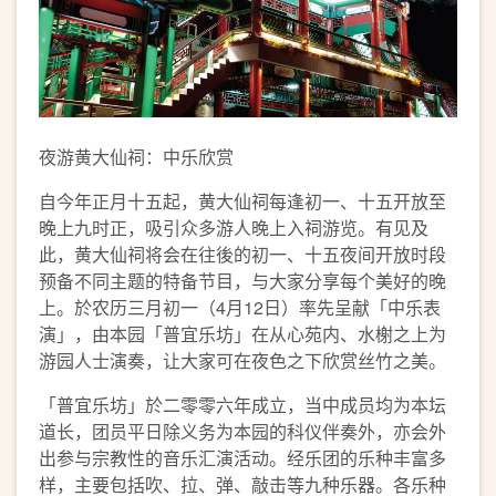
夜游黄大仙祠：中乐欣赏
自今年正月十五起，黄大仙祠每逢初一、十五开放至
晚上九时正，吸引众多游人晚上入祠游览。有见及
此，黄大仙祠将会在往後的初一、十五夜间开放时段
预备不同主题的特备节目，与大家分享每个美好的晚
上。於农历三月初一（4月12日）率先呈献「中乐表
演」，由本园「普宜乐坊」在从心苑内、水榭之上为
游园人士演奏，让大家可在夜色之下欣赏丝竹之美。
「普宜乐坊」於二零零六年成立，当中成员均为本坛
道长，团员平日除义务为本园的科仪伴奏外，亦会外
出参与宗教性的音乐汇演活动。经乐团的乐种丰富多
样，主要包括吹、拉、弹、敲击等九种乐器。各乐种