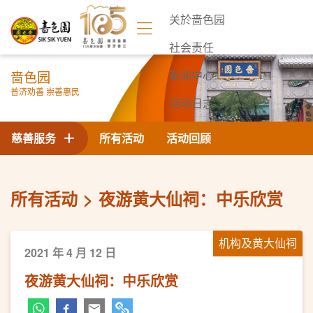
关於啬色园
社会责任
啬色园
新闻中心
普济劝善 崇善惠民
活动日志
联络我们
慈善服务
所有活动
活动回顾
所有活动
夜游黄大仙祠：中乐欣赏
机构及黄大仙祠
2021 年 4 月 12 日
夜游黄大仙祠：中乐欣赏