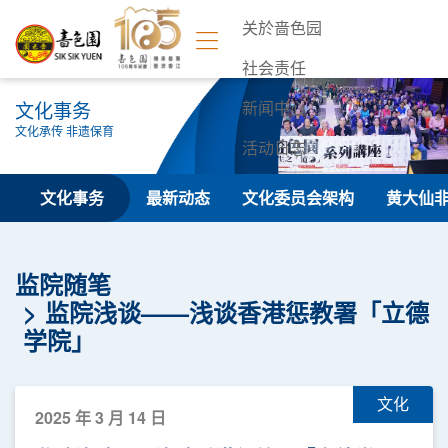
关於啬色园
社会责任
文化事务
新闻中心
文化承传 非遗保育
活动日志
联络我们
文化事务
最新动态
文化委员会架构
黄大仙
监院随笔
监院浅谈——浅谈香港惩教署「立德
学院」
文化
2025 年 3 月 14 日