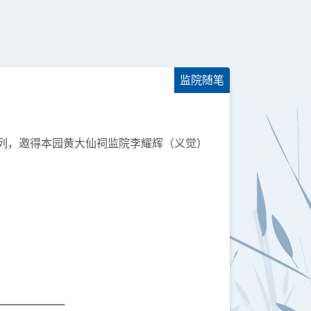
监院随笔
系列，邀得本园黄大仙祠监院李耀辉（义觉）