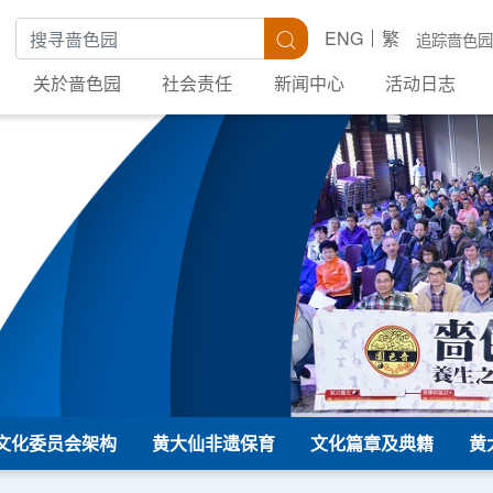
搜寻关键字
搜寻
ENG
繁
追踪啬色园
关於啬色园
社会责任
新闻中心
活动日志
文化委员会架构
黄大仙非遗保育
文化篇章及典籍
黄