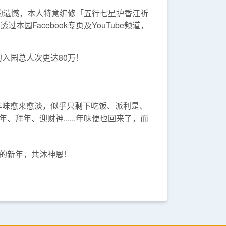
神的遗憾，本人特意编修「五行七星护香江祈
Facebook专页及YouTube频道，
的入园总人次更达80万！
年味愈来愈淡，似乎只剩下吃饭、派利是、
年、迎财神......年味便也回来了，而
的新年，共沐神恩！