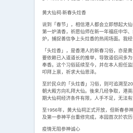
黄大仙祠‧新春头炷香
说到「春节」，相信港人都会立即想起大仙
第一炉清香，祈愿仙师在新一年福庇中华、
炉，捕捉善信争上头炷香的热闹场面。我经
「头炷香」，是香港人的新春习俗，亦是黄
要依赖已入道道长的推举，导致道侣间多为
奉香。这个习俗延续至今，并在本人担任监
叩拜上禀，祈求大仙恩泽。
至於民众的「头炷香」习俗，则可追溯至2
朝大殿方向礼拜大仙。後来几经争取，港英
期大仙祠经济条件有限，人手不足，无法有
至1956年，黄大仙祠正式开放，但新春参
及第一参神平台重修完成，本园首次於农历
疫情无阻参神诚心