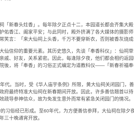
祠「新春头炷香」。每年除夕正点十二，本园道长都会齐集大殿
护佑香江、阖家平安；与此同时，殿外挤满了各大媒体的摄影师
常笑言：「来大仙祠上头香，千万不要穿新衣，否则被香灰烧成
大仙信仰的重要元素。其历史悠久，先谈「奉香科仪」：仙祠草
亲戚、好友，关系紧密。因此，每逢除夕夜，他们都会相约返园
院後，将「奉香」的习俗正式编定为道教科仪——「新春祈福奉
0年代。当时，受《华人庙宇条例》所限，黄大仙祠关闭园门，
政府最终特准大仙祠在新春期间开放。因此，许多善信翘首以待
效疏导参神信众，故为免发生意外而常有紧急关闭园门的情况。
神的习俗经已形成。至60年代，为方便善信参拜，大仙祠在除夕夜
年三十晚通宵开放。