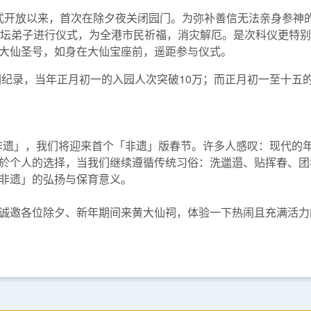
自正式开放以来，首次在除夕夜关闭园门。为弥补善信无法亲身参
弟子进行仪式，为全港市民祈福，消灾解厄。是次科仪更特别透过本园
大仙圣号，如身在大仙宝座前，遥距参与仪式。
园纪录，当年正月初一的入园人次突破10万；而正月初一至十五
人类非遗」，我们将迎来首个「非遗」版春节。许多人感叹：现代的
个人的选择，当我们继续遵循传统习俗：洗邋遢、贴挥春、团年、拜
非遗」的弘扬与保育意义。
诚邀各位除夕、新年期间来黄大仙祠，体验一下热闹且充满活力