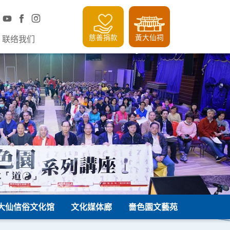
慈善捐款
黃大仙祠
联络我们
大仙信俗文化馆
文化媒体廊
嗇色園文藝苑