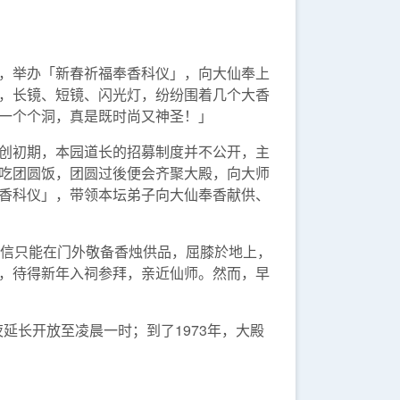
，举办「新春祈福奉香科仪」，向大仙奉上
，长镜、短镜、闪光灯，纷纷围着几个大香
一个个洞，真是既时尚又神圣！」
创初期，本园道长的招募制度并不公开，主
吃团圆饭，团圆过後便会齐聚大殿，向大师
香科仪」，带领本坛弟子向大仙奉香献供、
善信只能在门外敬备香烛供品，屈膝於地上，
，待得新年入祠参拜，亲近仙师。然而，早
延长开放至凌晨一时；到了1973年，大殿