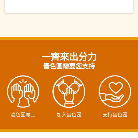
一齊來出分力
嗇色園需要您支持
嗇色園義工
加入嗇色園
支持嗇色園