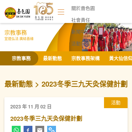
關於嗇色園
社會責任
宗教事務
新聞中心
宣道弘法 廣結善緣
活動日誌
聯絡我們
宗教事務
最新動態
宗教事務架構
黃大仙信
最新動態
2023冬季三九天灸保健計劃
活動
2023 年 11 月 02 日
2023冬季三九天灸保健計劃