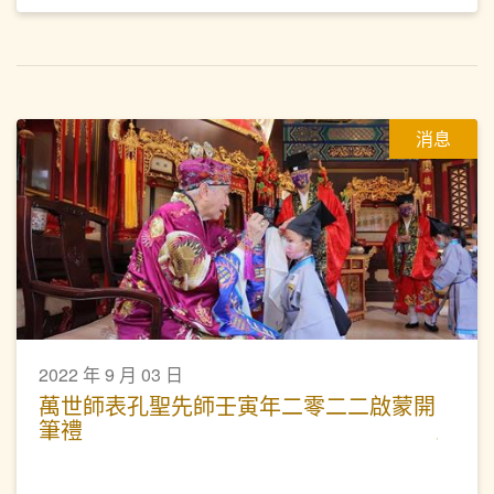
消息
2022 年 9 月 03 日
萬世師表孔聖先師壬寅年二零二二啟蒙開
筆禮