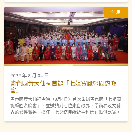
消息
2022 年 8 月 04 日
嗇色園黃大仙祠首辦「七姐寶誕暨園遊晚
會」
嗇色園黃大仙祠今晚（8月4日）首次舉辦嗇色園「七姐寶
誕暨園遊晚會」，並邀請到七位來自政界、學術界及文藝
界的女性賢達，擔任「七夕結良緣祈福科儀」獻供嘉賓，
科儀亦吸引近二百位女性身穿傳統華服參與，冀願姻緣和
順。