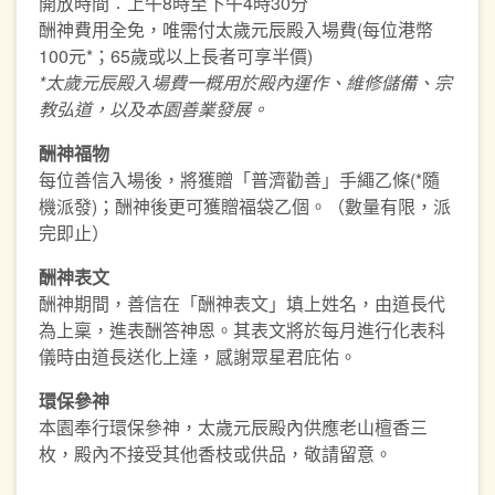
開放時間︰上午8時至下午4時30分
酬神費用全免，唯需付太歲元辰殿入場費(每位港幣
100元*；65歲或以上長者可享半價)
*
太歲元辰殿入場費
一概
用
於
殿內運作、維修儲備、宗
教弘道，以及本園善業發展。
酬神福物
每位善信入場後，將獲贈「普濟勸善」手繩乙條(*隨
機派發)；酬神後更可獲贈福袋乙個。（數量有限，派
完即止）
酬神表文
酬神期間，善信在「酬神表文」填上姓名，由道長代
為上稟，進表酬答神恩。其表文將於每月進行化表科
儀時由道長送化上達，感謝眾星君庇佑。
環保參神
本園奉行環保參神，太歲元辰殿內供應老山檀香三
枚，殿內不接受其他香枝或供品，敬請留意。