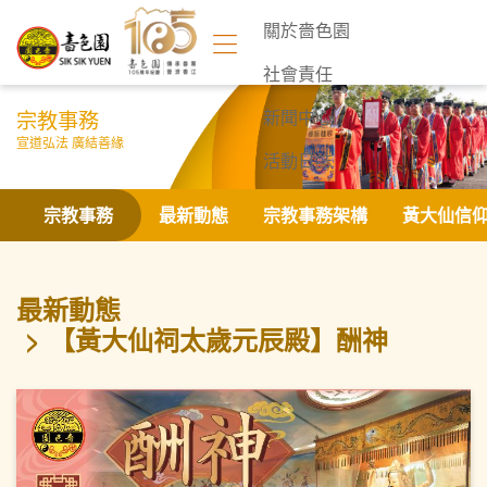
關於嗇色園
社會責任
宗教事務
新聞中心
宣道弘法 廣結善緣
活動日誌
聯絡我們
宗教事務
最新動態
宗教事務架構
黃大仙信
最新動態
【黃大仙祠太歲元辰殿】酬神