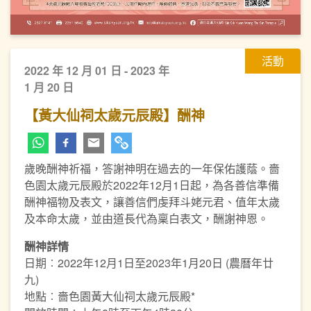
活動
2022 年 12 月 01 日 - 2023 年
1 月 20 日
【黃大仙祠太歲元辰殿】酬神
歲晚酬神祈福，答謝神明在過去的一年保佑護蔭。嗇
色園太歲元辰殿於2022年12月1日起，為各善信準備
酬神福物及表文，讓善信們虔拜斗姥元君、值年太歲
及本命太歲，並由道長代為稟白表文，酬謝神恩。
酬神詳情
日期︰2022年12月1日至2023年1月20日 (農曆年廿
九)
地點︰嗇色園黃大仙祠太歲元辰殿*