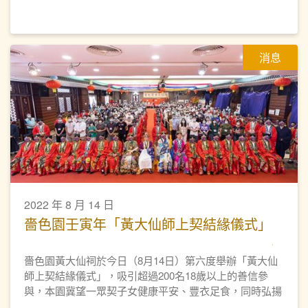
消息
2022 年 8 月 14 日
嗇色園壬寅年「黃大仙師上契結緣儀式」
嗇色園黃大仙祠於今日（8月14日）第六度舉辦「黃大仙
師上契結緣儀式」，吸引超過200名18歲以上的善信參
與，本園冀望一眾契子女健康平安、豐衣足食，同時弘揚
黃大仙信仰的教義和文化。