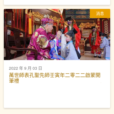
消息
2022 年 9 月 03 日
萬世師表孔聖先師壬寅年二零二二啟蒙開
筆禮