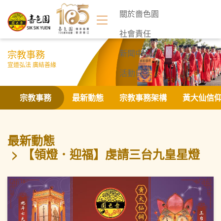
關於嗇色園
社會責任
宗教事務
新聞中心
宣道弘法 廣結善緣
活動日誌
聯絡我們
宗教事務
最新動態
宗教事務架構
黃大仙信
最新動態
【領燈．迎福】虔請三台九皇星燈