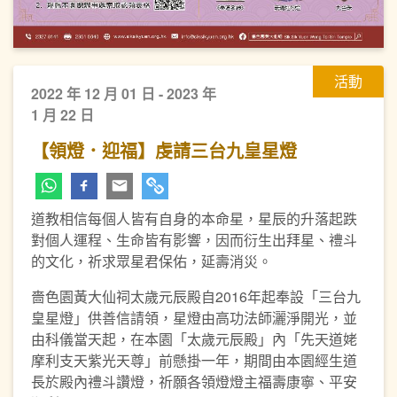
活動
2022 年 12 月 01 日 - 2023 年
1 月 22 日
【領燈．迎福】虔請三台九皇星燈
道教相信每個人皆有自身的本命星，星辰的升落起跌
對個人運程、生命皆有影響，因而衍生出拜星、禮斗
的文化，祈求眾星君保佑，延壽消災。
嗇色園黃大仙祠太歲元辰殿自2016年起奉設「三台九
皇星燈」供善信請領，星燈由高功法師灑淨開光，並
由科儀當天起，在本園「太歲元辰殿」內「先天道姥
摩利支天紫光天尊」前懸掛一年，期間由本園經生道
長於殿內禮斗讚燈，祈願各領燈燈主福壽康寧、平安