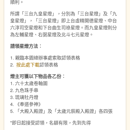
順利。
所謂「三台九皇星燈」，分別為「三台星燈」及「九
皇星燈」，「三台星燈」即上台虛精開德星燈、中台
六淳司空星燈和下台曲生司祿星燈。而九皇星燈則分
為左輔星燈、右弼星燈及北斗七元星燈。
請領星燈方法︰
1. 親臨本園總辦事處索取認領表格
2.
按此處下載
認領表格
燈主可獲以下物品各乙份︰
1. 六十太歲卷軸圖
2. 九色珠手串
3. 琉璃牡丹燈
4. 《奉道參神》
5. 「大殿入殿證」及「太歲元辰殿入殿證」各四張
*即日起接受認領，名額有限，先到先得