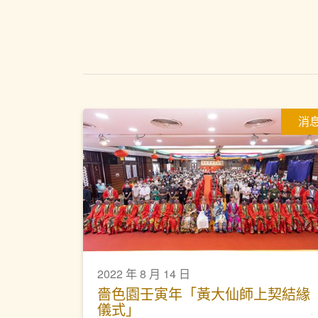
消
2022 年 8 月 14 日
嗇色園壬寅年「黃大仙師上契結緣
儀式」