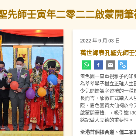
聖先師壬寅年二零二二啟蒙開筆
2022 年 9 月 03 日
萬世師表孔聖先師壬
嗇色園一直重視稚子的知
為莘莘學子樹立正確人生
下一頁
少兒開始識字習禮的一種
長而言，象徵正式踏入人
際，嗇色園黃大仙祠於今天
啟蒙開筆禮」，吸引逾13
銘記做人立德的重要性。
全港首個揉合道、儒二家