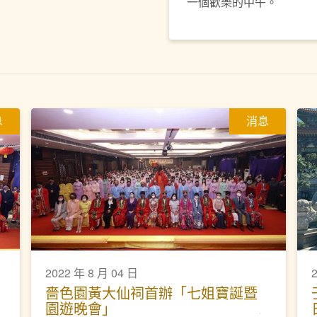
一個歡樂的中午。
息
消息
2022 年 8 月 04 日
嗇色園黃大仙祠首辦「七姐寶誕暨
園遊晚會」