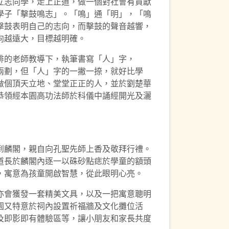
立志向學，走上正道，做一個對社會有貢獻
學子「擊鼓鳴志」。「鳴」通「明」，「鳴
擊鼓表明自己的志向，而擊鼓的聲音越響，
向越遠大，目標越明確。
的老師教導下，執筆書寫「人」字，
兩劃，但「人」字的一撇一捺，就好比學
做個頂天立地、堂堂正正的人，並於劉楚華
恭領經本園高功法師於科儀中誦經開光及灑
麟閣，親自向孔聖先師上香及敬拜行禮。
道長於麟閣內逐一以硃砂點痣於學童的額頭
，寓意為孩童開啟智慧，從此眼明心亮。
會獲發一套精美文具，以及一把寓意聰明
園又特意於祠內設置祈福牆及文化攤位活
及即影即有體驗區等，讓小朋友和家長共度