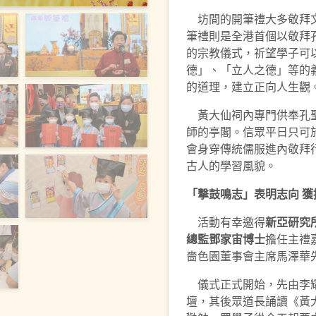
坊間的開筆禮大多敬拜文
筆禮則是全港首個以敬拜
的宗教儀式，祈望學子可
德」、「立人之德」等的
的道理，建立正向人生觀
黃大仙祠內專門供奉孔聖
師的亭閣。信眾平日只可
會身穿傳統儒服進內敬拜
古人的學習風貌。
「撃鼓鳴志」表明志向 獲
活動有幸邀得
新亞研究
總監鄧家宙博士
擔任主禮
嗇色園董事會主席馬澤華先生
儀式正式開始，先由李耀
壇，其後眾道長誦讀《黃