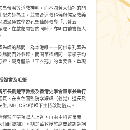
昌帝君等道教神明，而本園黃大仙祠的開
孔聖先師為主，並結合道教科儀與儒家教義
以透過儀式學習孔聖仙師教導「六藝五
義理，在啟蒙開智的同時，亦明白讀書做人
。
先師的麟閣，為本港唯一一間供奉孔聖先
於麟閣門外參拜，而開筆禮期間，眾學子均
行禮，親身體驗「正衣冠」的重要性，重現
授證書及毛筆
所所長劉楚華教授
及
香港史學會董事兼執行
嘉賓，在嗇色園監院李耀輝（義覺）道長及
, MH, CStJ帶領下主持啟動儀式。
輝監院帶領眾人上香，再由主科道長開
大仙師寶訓》。劉楚華教授於席間致訓勉詞