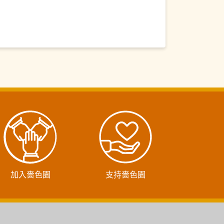
日禪體驗」
加入嗇色園
支持嗇色園