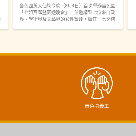
嗇色園黃大仙祠今晚（8月4日）首次舉辦嗇色園
「七姐寶誕暨園遊晚會」，並邀請到七位來自政
平
界、學術界及文藝界的女性賢達，擔任「七夕結
文
良緣祈福科儀」獻供嘉賓，科儀亦吸引近二百位
女性身穿傳統華服參與，冀願姻緣和順。
嗇色園義工