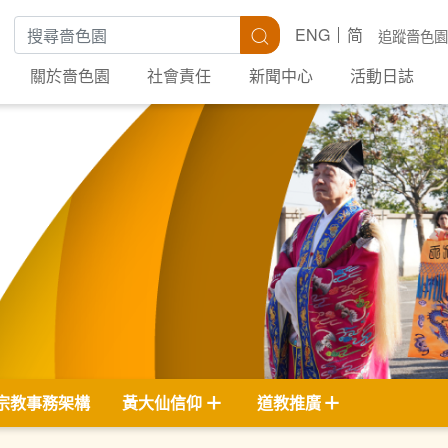
搜尋關鍵字
搜尋
ENG
简
追蹤嗇色園
關於嗇色園
社會責任
新聞中心
活動日誌
宗教事務架構
黃大仙信仰
道教推廣