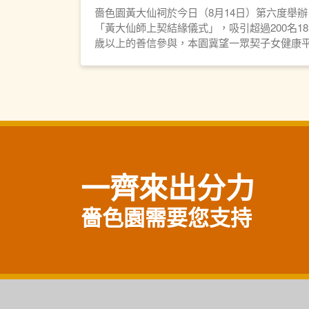
嗇色園黃大仙祠於今日（8月14日）第六度舉辦
「黃大仙師上契結緣儀式」，吸引超過200名18
歲以上的善信參與，本園冀望一眾契子女健康
安、豐衣足食，同時弘揚黃大仙信仰的教義和
化。
一齊來出分力
嗇色園需要您支持