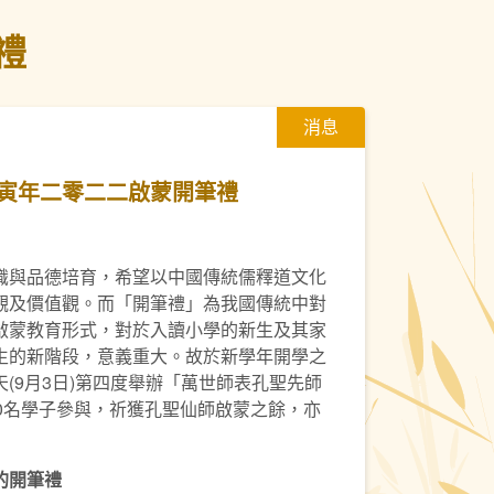
禮
消息
寅年二零二二啟蒙開筆禮
識與品德培育，希望以中國傳統儒釋道文化
觀及價值觀。而「開筆禮」為我國傳統中對
啟蒙教育形式，對於入讀小學的新生及其家
生的新階段，意義重大。故於新學年開學之
(9月3日)第四度舉辦「萬世師表孔聖先師
0名學子參與，祈獲孔聖仙師啟蒙之餘，亦
的開筆禮