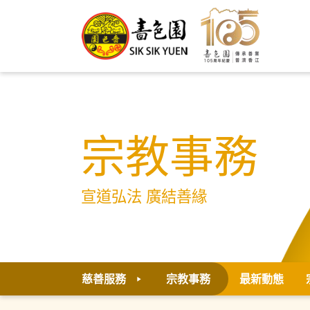
宗教事務
宣道弘法 廣結善緣
慈善服務
宗教事務
最新動態