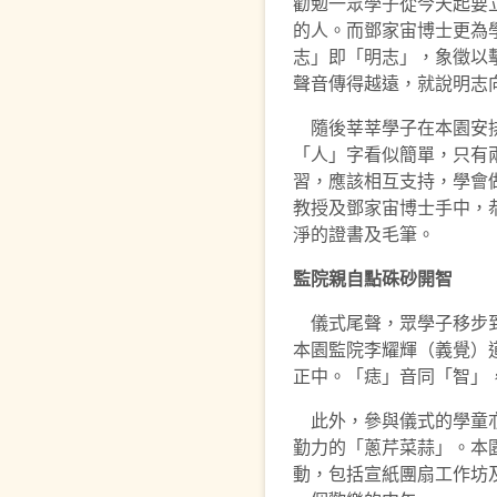
勸勉一眾學子從今天起要
的人。而鄧家宙博士更為
志」即「明志」，象徵以
聲音傳得越遠，就說明志
隨後莘莘學子在本園安排
「人」字看似簡單，只有
習，應該相互支持，學會
教授及鄧家宙博士手中，
淨的證書及毛筆。
監院親自點硃砂開智
儀式尾聲，眾學子移步到
本園監院李耀輝（義覺）
正中。「痣」音同「智」
此外，參與儀式的學童亦
勤力的「蔥芹菜蒜」。本
動，包括宣紙團扇工作坊