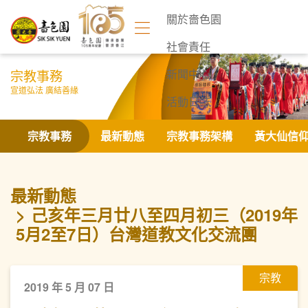
關於嗇色園
社會責任
宗教事務
新聞中心
宣道弘法 廣結善緣
活動日誌
聯絡我們
宗教事務
最新動態
宗教事務架構
黃大仙信
最新動態
己亥年三月廿八至四月初三（2019年
5月2至7日）台灣道教文化交流團
宗教
2019 年 5 月 07 日