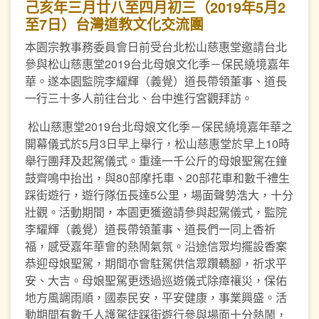
己亥年三月廿八至四月初三（2019年5月2
至7日）台灣道教文化交流團
本園宗教事務委員會日前受台北松山慈惠堂邀請台北
參與松山慈惠堂2019台北母娘文化季－保民繞境嘉年
華。遂本園監院李耀輝（義覺）道長帶領董事、道長
一行三十多人前往台北、台中進行宮觀拜訪。
松山慈惠堂2019台北母娘文化季－保民繞境嘉年華之
開幕儀式於5月3日早上舉行，松山慈惠堂於早上10時
舉行團拜及起駕儀式。重達一千公斤的母娘聖駕在鐘
鼓齊鳴中抬出，與80部摩托車、20部花車和數千禮生
踩街遊行，遊行隊伍長達5公里，場面聲勢浩大，十分
壯觀。活動期間，本園更獲邀請參與起駕儀式，監院
李耀輝（義覺）道長帶領董事、道長們一同上香祈
福，感受嘉年華會的熱鬧氣氛。沿途信眾均擺設香案
恭迎母娘聖駕，期間亦會駐駕供信眾躦轎腳，祈求平
安、大吉。母娘聖駕更透過巡遊儀式除瘴禳災，保佑
地方風調雨順，國泰民安，平安健康，事業興盛。活
動期間有數千人護駕徒踩街遊行參與場面十分熱鬧，