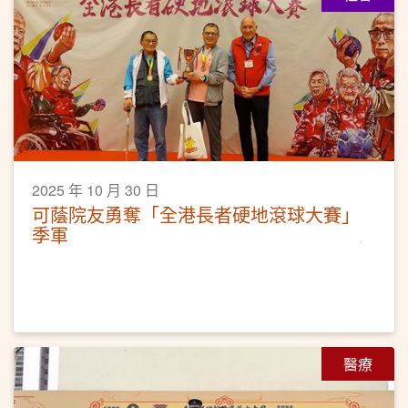
2025 年 10 月 30 日
可蔭院友勇奪「全港長者硬地滾球大賽」
季軍
醫療