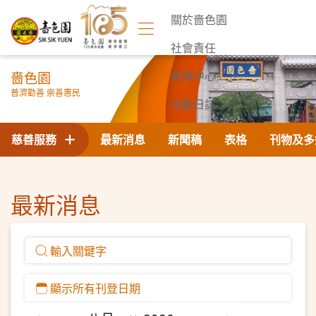
關於嗇色園
社會責任
嗇色園
新聞中心
普濟勸善 崇善惠民
活動日誌
聯絡我們
慈善服務
最新消息
新聞稿
表格
刊物及多
最新消息