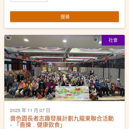
搜尋
社會
2025 年 11 月 07 日
嗇色園長者志趣發展計劃九龍東聯合活動
- 「嗇揀﹒健康飲食」