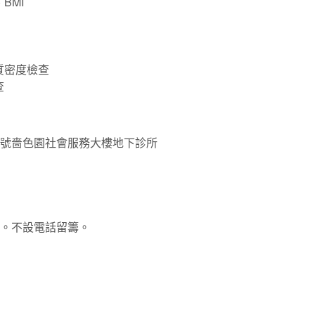
BMI
質密度檢查
查
8號嗇色園社會服務大樓地下診所
止。不設電話留籌。