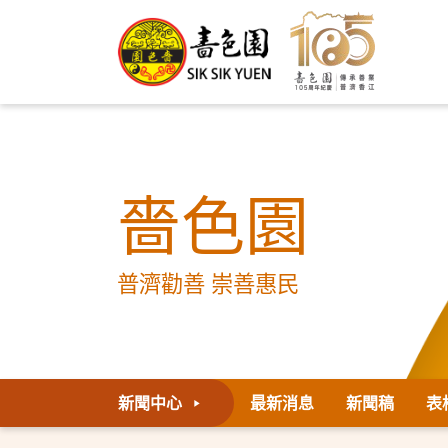
嗇色園
普濟勸善 崇善惠民
新聞中心
最新消息
新聞稿
表