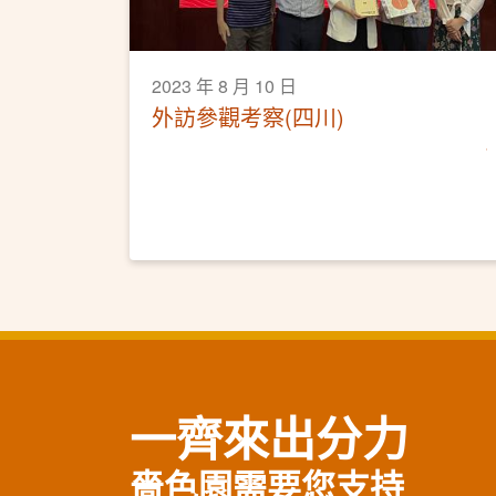
2023 年 8 月 10 日
外訪參觀考察(四川)
一齊來出分力
嗇色園需要您支持