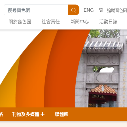
搜尋關鍵字
搜尋
ENG
简
追蹤嗇色園
關於嗇色園
社會責任
新聞中心
活動日誌
格
刊物及多媒體
媒體廊