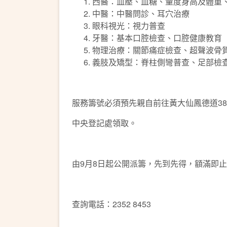
西醫：血壓、血糖、量度身高及體重、
中醫：中醫問診、耳穴治療
眼科視光：視力普查
牙醫：基本口腔檢查、口腔健康教育
物理治療：關節痛症檢查、超聲波骨
義肢及矯型：脊柱側彎普查、足部檢
服務籌號必須預先親自前往黃大仙鳳德道3
中央登記處領取。
由9月8日起公開派籌，先到先得，額滿即
查詢電話：2352 8453