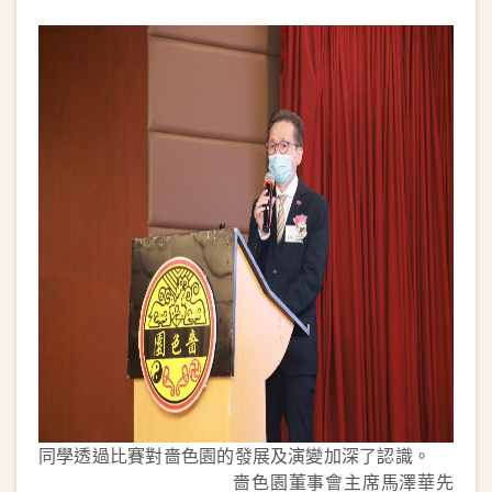
同學透過比賽對嗇色園的發展及演變加深了認識。
嗇色園董事會主席馬澤華先