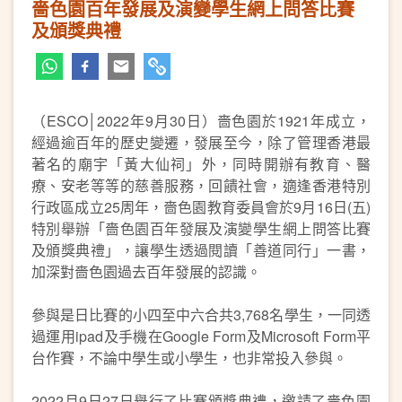
嗇色園百年發展及演變學生網上問答比賽
及頒獎典禮
（ESCO│2022年9月30日）嗇色園於1921年成立，
經過逾百年的歷史變遷，發展至今，除了管理香港最
著名的廟宇「黃大仙祠」外，同時開辦有教育、醫
療、安老等等的慈善服務，回饋社會，適逢香港特別
行政區成立25周年，嗇色園教育委員會於9月16日(五)
特別舉辦「嗇色園百年發展及演變學生網上問答比賽
及頒獎典禮」，讓學生透過閱讀「善道同行」一書，
加深對嗇色園過去百年發展的認識。
參與是日比賽的小四至中六合共3,768名學生，一同透
過運用ipad及手機在Google Form及Microsoft Form平
台作賽，不論中學生或小學生，也非常投入參與。
2022月9日27日舉行了比賽頒獎典禮，邀請了嗇色園