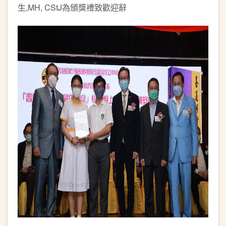
生,MH, CStJ為頒獎禮致歡迎辭