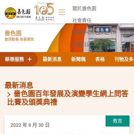
關於嗇色園
社會責任
嗇色園
新聞中心
普濟勸善 崇善惠民
活動日誌
聯絡我們
慈善服務
最新消息
新聞稿
表格
刊物及多
最新消息
嗇色園百年發展及演變學生網上問答
比賽及頒獎典禮
教育
2022 年 9 月 30 日