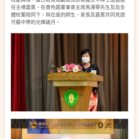
任主禮嘉賓，在嗇色園董事會主席馬澤華先生及及全
體校董陪同下，與在座的師生、家長及嘉賓共同見證
可藝中學的光輝歲月。