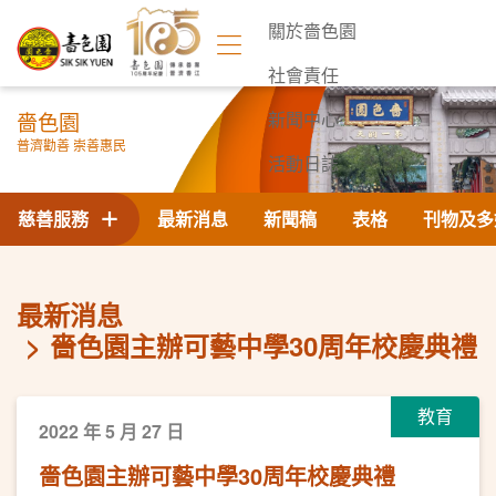
關於嗇色園
社會責任
嗇色園
新聞中心
普濟勸善 崇善惠民
活動日誌
聯絡我們
慈善服務
最新消息
新聞稿
表格
刊物及多
最新消息
嗇色園主辦可藝中學30周年校慶典禮
教育
2022 年 5 月 27 日
嗇色園主辦可藝中學30周年校慶典禮