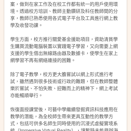
案，做到在家工作及在校工作都有統一的用戶使用環
境。透過校方培訓、教師主動鑽研及科任教師間的分
享，教師已熟悉使用各式電子平台及工具進行網上教
學及收發功課。
學生方面，校方推行關愛基金援助項目，資助清貧學
生購買流動電腦裝置以實踐電子學習，又向需要上網
支援的學生借出無線路由器及數據卡，使學生在家上
網學習不再有網絡連接的困難。
除了電子教學，校方更大膽嘗試以網上形式進行考
試，雖然遇到很多技術或行政的難題，但在教師整體
樂於嘗試、不怕失敗、迎難而上的精神下，網上考試
亦能暢順舉行。
恢復面授課堂後，可藝中學繼續發掘資訊科技應用在
教學的潛能，為全校師生帶來更具互動性的教學方
式，包括可供多名師生同時使用的沉浸式虛擬實境系
統（Immersive Virtual Reality），讓暫時未能舉辦海