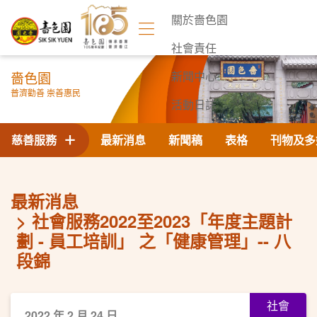
關於嗇色園
社會責任
嗇色園
新聞中心
普濟勸善 崇善惠民
活動日誌
聯絡我們
慈善服務
最新消息
新聞稿
表格
刊物及多
最新消息
社會服務2022至2023「年度主題計
劃 - 員工培訓」 之「健康管理」-- 八
段錦
社會
2022 年 2 月 24 日