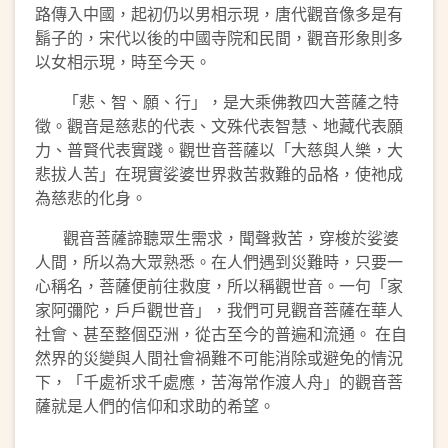
路傳入中國，起初仍以男相示現，唐代觀音像多是有
鬍子的，宋代以後的中國寺院和民間，觀音形象則多
以女相示現，時至今天。
「悲、智、願、行」，是大乘佛教四大菩薩之特
徵。觀音是慈悲的代表、文殊代表智慧、地藏代表願
力、普賢代表實踐。觀世音菩薩以「大慈與人樂，大
悲拔人苦」在現實娑婆世界救苦救難的品格，使祂成
為慈悲的化身。
觀音菩薩諦聽眾生需求，聞聲救苦，穿梭於娑婆
人間，所以為大眾熟悉。在人們遇到災難時，只要一
心稱名，菩薩便前往救度，所以稱觀世音。一句「家
家阿彌陀，戶戶觀世音」，我們可見觀音菩薩在華人
社會、甚至整個亞洲，從古至今的普遍和流通。 在自
然界的災變與人間社會禍難不可能消除或避免的情況
下，「千處祈求千處應，苦海常作渡人舟」的觀音菩
薩就是人們的信仰和求助的希望。