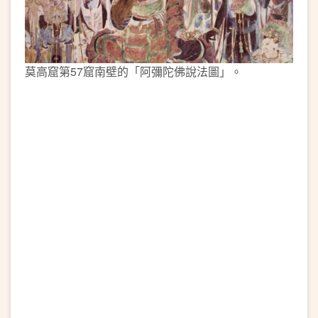
莫高窟第57窟南壁的「阿彌陀佛說法圖」。