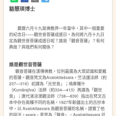
駱慧瑛博士
農曆六月十九是佛教界一年當中，其中一個重要
的紀念日——觀世音菩薩成道日。為何將六月十九日
定為觀世音菩薩成道日呢？誰是「觀音菩薩」？有何
典故？與我們有何關係？
誰是觀世音菩薩
觀音菩薩在漢傳佛教，位列最廣為大眾認識和愛戴
的菩薩。觀音梵文為Avalokiteśvara，竺法護法師（約
237—316）初譯為「光世音」；鳩摩羅什
（Kumārajīva）法師（約334—413）再譯為「觀世
音」；唐代清涼澄觀法師（738—839）指出在梵文古
本中存在兩種不同的名稱，1927年新疆出土的古抄本
中，以 Avalokitasvara 為觀音菩薩的名稱，證實了他
的說法。svara，意思為「聲音」，Avalokitasvara 可