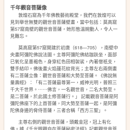
千年觀音菩薩像
敦煌石窟為千年佛教藝術殿堂，我們在敦煌可以
見到舉世無雙的觀世音菩薩壁畫，當中包括：莫高窟
第57窟南壁的觀世音菩薩，她形態溫婉動人，令人一
見難忘。
莫高窟第57窟開建於初唐（618—705），南壁中
央畫阿彌陀佛說法圖。主尊阿彌陀佛結跏趺坐，面部
已氧化呈墨褐色，身穿紅色田相袈裟，內著僧祇支，
雙手結印。佛後畫火焰蓮花紋背光；主尊左右兩側畫
有二菩薩立像：觀世音菩薩和大勢至菩薩。《佛說無
量壽經》：「有二菩薩最尊第一，威神光明，普照三
千大千世界。⋯⋯佛言，一名觀世音，二名大勢至。
是二菩薩，於此國土修菩薩行。」 記載觀音菩薩是阿
彌陀佛座下的上首菩薩，同大勢至菩薩一起，是阿彌
陀佛身邊的脅侍菩薩，三者合稱「西方三聖」。
主尊右側的觀世音菩薩，頭戴金冠，冠上有化
佛。據《千光眼觀自在菩薩秘密法經》記載觀世音菩