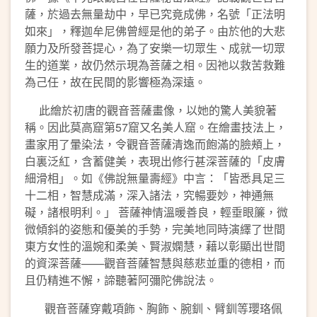
薩，於過去無量劫中，早已究竟成佛，名號「正法明
如來」，釋迦牟尼佛曾經是他的弟子。由於他的大悲
願力及所發菩提心，為了安樂一切眾生、成就一切眾
生的道業，故仍然示現為菩薩之相。因祂以救苦救難
為己任，故在民間的影響極為深遠。
此繪於初唐的觀音菩薩畫像，以她的驚人美貌著
稱。因此莫高窟第57窟又名美人窟。在繪畫技法上，
畫家用了暈染法，令觀音菩薩清逸而飽滿的臉頰上，
白裏泛紅，含蓄健美，表現出修行甚深菩薩的「皮膚
細滑相」。如《佛說無量壽經》中言：「皆悉具足三
十二相，智慧成滿，深入諸法，究暢要妙，神通無
礙，諸根明利。」 菩薩神情溫暖善良，輕垂眼簾，微
微傾斜的姿態和優美的手勢，完美地同時演繹了世間
東方女性的溫婉和柔美、賢淑嫻慧，藉以彰顯出世間
的資深菩薩——觀音菩薩智慧與慈悲並重的德相，而
且仍精進不懈，諦聽著阿彌陀佛說法。
觀音菩薩穿戴項飾、胸飾、腕釧、臂釧等瓔珞佩