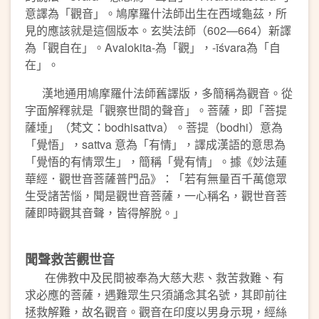
意譯為「觀音」。鳩摩羅什法師出生在西域龜茲，所
見的應該就是這個版本。玄奘法師（602—664）新譯
為「觀自在」。Avalokita-為「觀」，-īśvara為「自
在」。
漢地通用鳩摩羅什法師舊譯版，多簡稱為觀音。從
字面解釋就是「觀察世間的聲音」。菩薩，即「菩提
薩埵」（梵文：bodhisattva）。菩提（bodhi）意為
「覺悟」，sattva 意為「有情」，譯成漢語的意思為
「覺悟的有情眾生」，簡稱「覺有情」。據《妙法蓮
華經．觀世音菩薩普門品》：「若有無量百千萬億眾
生受諸苦惱，聞是觀世音菩薩，一心稱名，觀世音菩
薩即時觀其音聲，皆得解脫。」
聞聲救苦觀世音
在佛教中及民間被奉為大慈大悲、救苦救難、有
求必應的菩薩，遇難眾生只須誦念其名號，其即前往
拯救解難，故名觀音。觀音在印度以男身示現，經絲