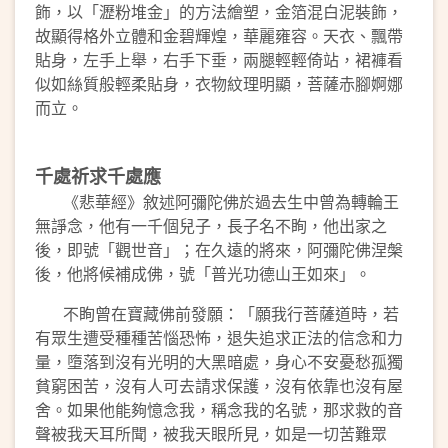
飾，以「瀝粉堆金」的方法繪塑，金箔混白泥裝飾，
故顯得格外立體和金碧輝煌，華麗雍容。天衣、飄帶
貼身，左手上舉，右手下垂，兩腿輕輕倚站，裙褲看
似如絲質般輕柔貼身，衣物紋理明顯，菩薩赤腳婀娜
而立。
千處祈求千處應
《悲華經》敘述阿彌陀佛於過去生中曾為轉輪王
無諍念，他有一千個兒子，長子名不眴，他出家之
後，即號「觀世音」；在久遠的將來，阿彌陀佛涅槃
後，他將候補成佛，號「普光功德山王如來」。
不眴曾在寶藏佛前發願：「願我行菩薩道時，若
有眾生遭受種種苦惱恐怖，退失追求正法的信念和力
量，墮落到沒有光明的大黑暗處，身心不安憂愁孤獨
貧窮困苦，沒有人可去請求保護，沒有依靠也沒有屋
舍。如果他能夠憶念我，稱念我的名號，那求救的音
聲被我天耳所聞，被我天眼所見，如是一切苦難眾