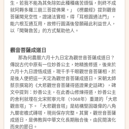
生，若我不能為其免除如此種種痛苦煩惱，則終不成
就阿耨多羅三藐三菩提佛果。」《楞嚴經》提到觀音
菩薩聞見空性，證諸法實相，得「耳根圓通法門」，
能六根互通互用，故修行圓滿後發願藉此利益世人，
以「聞聲救苦」的方式幫助他人。
觀音菩薩成道日
那為何農曆六月十九日定為觀世音菩薩成道日？
傳說古代中原有一位妙善公主，她精進修道，後來於
六月十九日證悟成道，現千手千眼觀世音菩薩相，於
是後人便把這一天定為觀世音菩薩成道日。宋朝太師
蔡京撰寫的《大悲觀世音菩薩得道證果史話碑》，碑
文中提到：妙善公主，在此香山修煉得道，妙善公主
的舍利就埋在北宋熙寧元年（1068年）重建的「大悲
觀音塔」下。「大悲觀音塔」是結構堅固雄偉的八角
九層密檐式磚塔，現尚保存完整。其實，觀世音菩薩
成道日，是佛教與中華文化長期融合後，由民間演化
而來的節日。