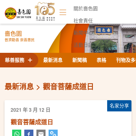
關於嗇色園
社會責任
嗇色園
新聞中心
普濟勸善 崇善惠民
活動日誌
聯絡我們
慈善服務
最新消息
新聞稿
表格
刊物及多
最新消息
觀音菩薩成道日
名家分享
2021 年 3 月 12 日
觀音菩薩成道日