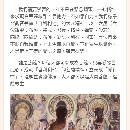
我們需要學習的，並不是在緊急關頭，一心稱名
來求觀音菩薩救難。靠他力，不如靠自力。我們應學
習觀音菩薩「自利利他」的大乘精神，以「六度（六
波羅蜜：布施、持戒、忍辱、精進、禪定、般若）；
四攝（四攝法：布施、愛語、利行、同事）等法門來
不斷自我增值，上求佛道以自覺，下化眾生以覺他，
才是走上正確的覺悟之道，離苦得樂。
誰是菩薩？每個人都可以成為菩薩。只要悉發菩
提心，成就「自利利他」的菩薩精神，立志成「覺有
情」，理解並實踐佛法，人人都可以是人間菩薩，福
蔭眾生。