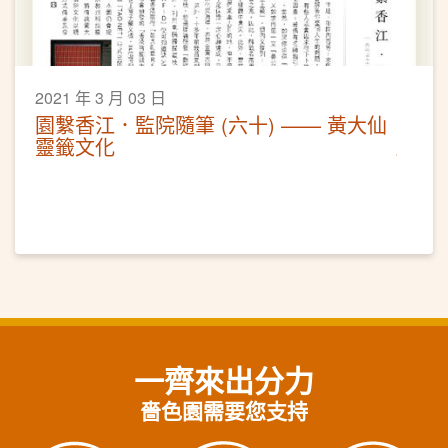
2021 年 3 月 03 日
園繫香江．監院隨筆 (六十) —— 黃大仙
靈籤文化
一齊來出分力
嗇色園需要您支持