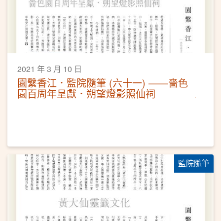
2021 年 3 月 10 日
園繫香江．監院隨筆 (六十一) ——嗇色
園百周年呈獻．朔望燈影照仙祠
監院隨筆