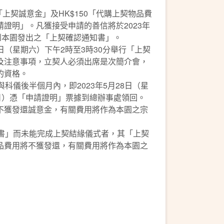
00「上契誠意金」及HK$150「代購上契物品費
證明」。凡獲接受申請的善信將於2023年
到本園發出之「上契確認通知書」。
20日（星期六）下午2時至3時30分舉行「上契
及注意事項，立契人必須出席是次簡介會，
的資格。
與科儀後半個月內，即2023年5月28日（星
日）憑「申請證明」票據到總辦事處領回。
不獲發還誠意金，有關費用將作為本園之宗
知書」而未能完成上契結緣儀式者，其「上契
品費用將不獲發還，有關費用將作為本園之