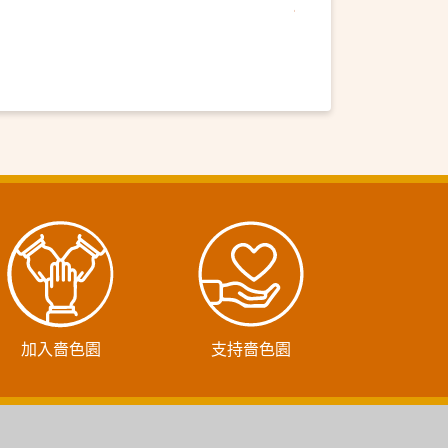
加入嗇色園
支持嗇色園