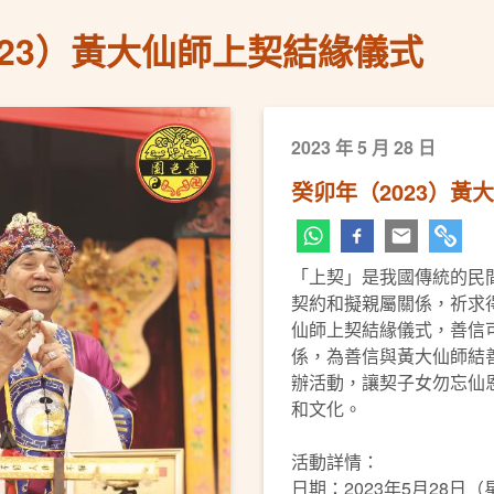
023）黃大仙師上契結緣儀式
2023 年 5 月 28 日
癸卯年（2023）黃
「上契」是我國傳統的民
契約和擬親屬關係，祈求得
仙師上契結緣儀式，善信
係，為善信與黃大仙師結
辦活動，讓契子女勿忘仙
和文化。
活動詳情：
日期：2023年5月28日