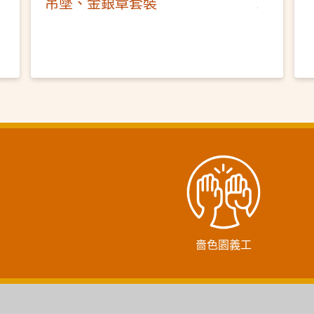
吊墜、金銀章套裝
嗇色園義工