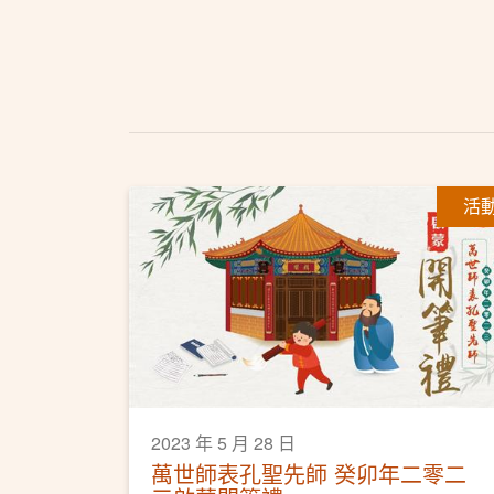
活
2023 年 5 月 28 日
萬世師表孔聖先師 癸卯年二零二