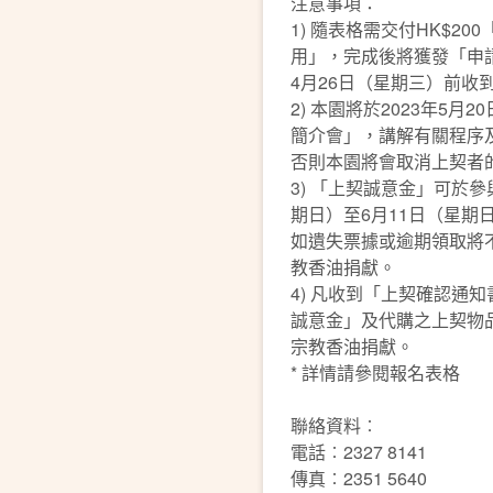
注意事項：
1) 隨表格需交付HK$2
用」，完成後將獲發「申請
4月26日（星期三）前收
2) 本園將於2023年5月
簡介會」，講解有關程序
否則本園將會取消上契者
3) 「上契誠意金」可於參
期日）至6月11日（星期
如遺失票據或逾期領取將
教香油捐獻。
4) 凡收到「上契確認通
誠意金」及代購之上契物
宗教香油捐獻。
* 詳情請參閱報名表格
聯絡資料︰
電話︰2327 8141
傳真︰2351 5640