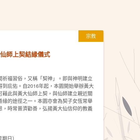
宗教
大仙師上契結緣儀式
間祈福習俗，又稱「契神」。即與神明建立
到庇佑。自2016年起，本園開始舉辦黃大
可藉此與黃大仙師上契，與仙師建立親近關
善緣的途徑之一。本園亦會為契子女恆常舉
恩，時常普濟勸善，弘揚黃大仙信仰的教義
（星期日）