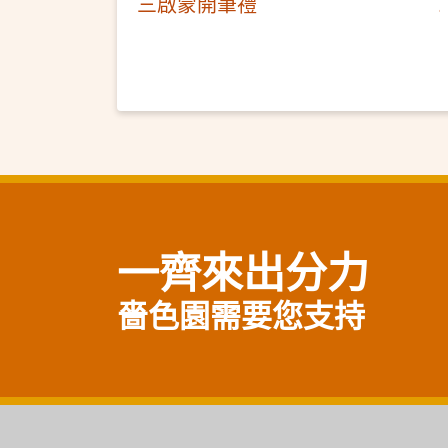
三啟蒙開筆禮
一齊來出分力
嗇色園需要您支持