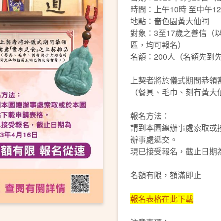
時間：上午10時 至中午1
地點：嗇色園黃大仙祠
對象：3至17歲之善信（
區，均可報名）
名額：200人（名額先到
上契者將於儀式期間恭領
（餐具、毛巾、刻有黃大
報名方法：
請到本園總辦事處索取或
辦事處遞交。
現已接受報名，截止日期為
名額有限，額滿即止
報名表格在此下載