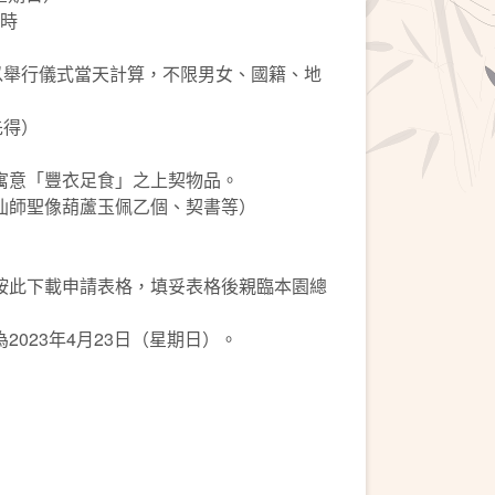
2時
以舉行儀式當天計算，不限男女、國籍、地
先得）
寓意「豐衣足食」之上契物品。
仙師聖像葫蘆玉佩乙個、契書等）
按此下載申請表格，填妥表格後親臨本園總
2023年4月23日（星期日）。