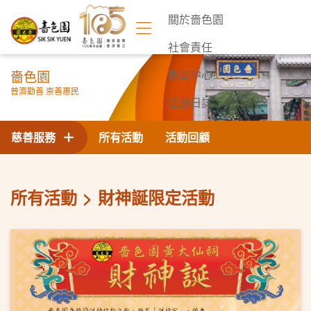
關於嗇色園
社會責任
嗇色園
新聞中心
普濟勸善 崇善惠民
活動日誌
聯絡我們
慈善服務
所有活動
活動回顧
所有活動
財神誕限定活動