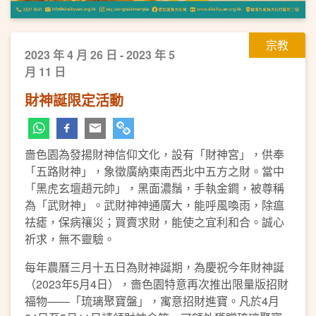
宗教
2023 年 4 月 26 日 - 2023 年 5
月 11 日
財神誕限定活動
嗇色園為發揚財神信仰文化，設有「財神宮」，供奉
「五路財神」，象徵廣納東南西北中五方之財。當中
「黑虎玄壇趙元帥」，黑面濃鬚，手執金鐧，被尊稱
為「武財神」。武財神神通廣大，能呼風喚雨，除瘟
祛瘧，保病禳災；買賣求財，能使之宜利和合。誠心
祈求，無不靈驗。
每年農曆三月十五日為財神誕期，為慶祝今年財神誕
（2023年5月4日），嗇色園特意再次推出限量版招財
福物——「琉璃聚寶盤」，寓意招財進寶。凡於4月