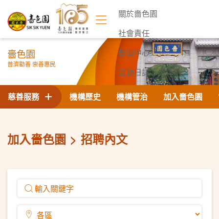
關於嗇色園
社會責任
嗇色園
新聞中心
普濟勸善 崇善惠民
活動日誌
聯絡我們
慈善服務
機構歷史
機構管治
加入嗇色園
加入嗇色園
招聘內文