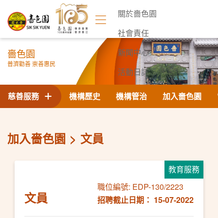
關於嗇色園
社會責任
嗇色園
新聞中心
普濟勸善 崇善惠民
活動日誌
聯絡我們
慈善服務
機構歷史
機構管治
加入嗇色園
加入嗇色園
文員
教育服務
職位編號: EDP-130/2223
文員
招聘截止日期： 15-07-2022