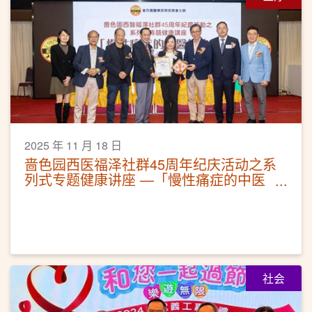
2025 年 11 月 18 日
啬色园西医福泽社群45周年纪庆活动之系
列式专题健康讲座 —「慢性痛症的中医
调治」活动圆满
社会