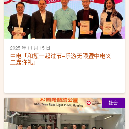
2025 年 11 月 15 日
中电「和您一起过节–乐游无限暨中电义
工嘉许礼」
社会