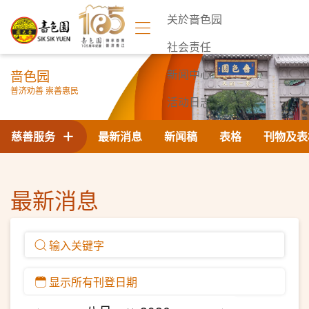
关於啬色园
社会责任
啬色园
新闻中心
普济劝善 崇善惠民
活动日志
联络我们
慈善服务
最新消息
新闻稿
表格
刊物及表
最新消息