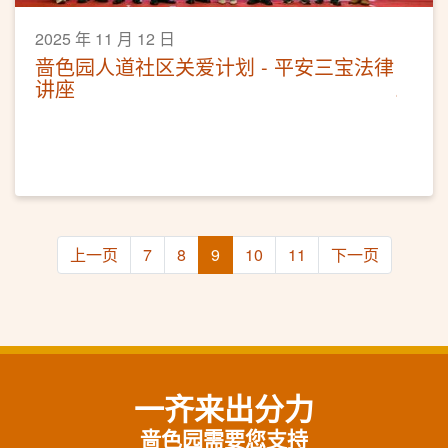
2025 年 11 月 12 日
啬色园人道社区关爱计划 - 平安三宝法律
讲座
上一页
7
8
9
10
11
下一页
一齐来出分力
啬色园需要您支持