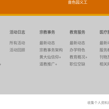
啬色园义工
活动日志
宗教事务
教育服务
医疗
所有活动
最新动态
最新动态
最新
活动回顾
宗教事务架构
办学特色
服务
黄大仙信仰+
教育概况+
刊物
+
道教推广+
职位空缺
相关
收集个人资料