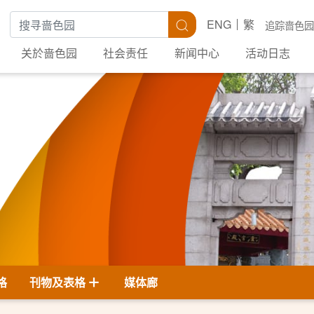
搜寻关键字
搜寻
ENG
繁
追踪啬色园
关於啬色园
社会责任
新闻中心
活动日志
格
刊物及表格
媒体廊