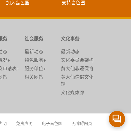
加入啬色园
支持啬色园
服务
社会服务
文化事务
动态
最新动态
最新动态
概况+
特色服务+
文化委员会架构
及申请表+
服务单位+
黄大仙非遗保育
网站
相关网站
黄大仙信俗文化
馆
文化媒体廊
声明
免责声明
电子啬色园
无障碍网页