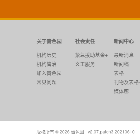
关于啬色园
社会责任
新闻中心
机构历史
紧急援助基金+
最新消息
机构管治
义工服务
新闻稿
加入啬色园
表格
常见问题
刊物及表格
媒体廊
版权所有 © 2026 啬色园 v2.07.patch3.20210610