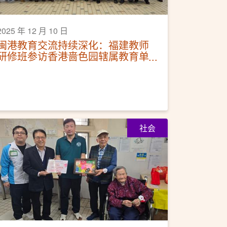
2025 年 12 月 10 日
闽港教育交流持续深化：福建教师
研修班参访香港啬色园辖属教育单
位
社会