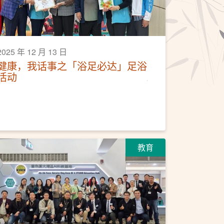
2025 年 12 月 13 日
健康，我话事之「浴足必达」足浴
活动
教育