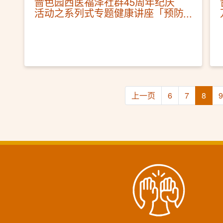
啬色园西医福泽社群45周年纪庆
活动之系列式专题健康讲座「预防
子宫颈癌及调护」
上一页
6
7
8
9