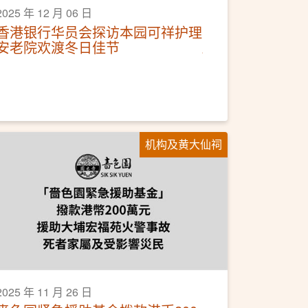
2025 年 12 月 06 日
香港银行华员会探访本园可祥护理
安老院欢渡冬日佳节
机构及黄大仙祠
2025 年 11 月 26 日