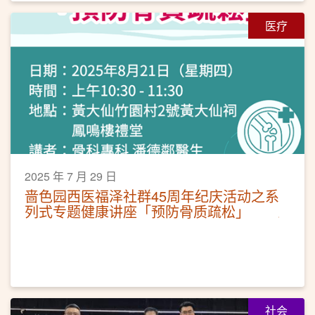
医疗
2025 年 7 月 29 日
啬色园西医福泽社群45周年纪庆活动之系
列式专题健康讲座「预防骨质疏松」
社会