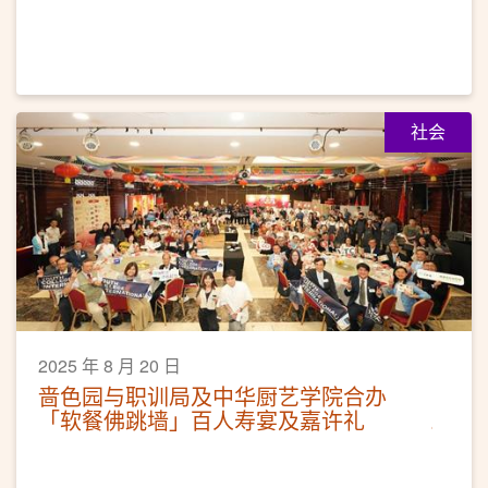
社会
2025 年 8 月 20 日
啬色园与职训局及中华厨艺学院合办
「软餐佛跳墙」百人寿宴及嘉许礼