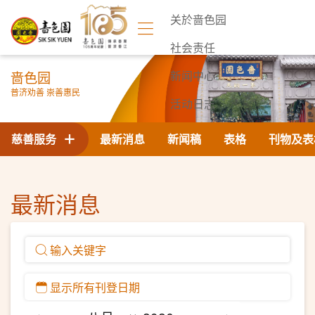
关於啬色园
社会责任
啬色园
新闻中心
普济劝善 崇善惠民
活动日志
联络我们
慈善服务
最新消息
新闻稿
表格
刊物及表
最新消息