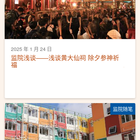
2025 年 1 月 24 日
监院浅谈——浅谈黄大仙祠 除夕参神祈
福
监院随笔