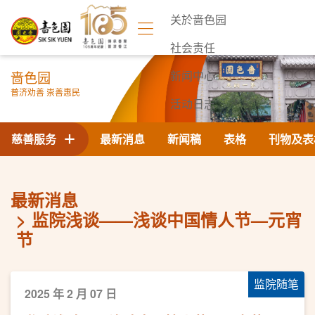
关於啬色园
社会责任
啬色园
新闻中心
普济劝善 崇善惠民
活动日志
联络我们
慈善服务
最新消息
新闻稿
表格
刊物及表
最新消息
监院浅谈——浅谈中国情人节—元宵
节
监院随笔
2025 年 2 月 07 日