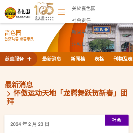
关於啬色园
社会责任
啬色园
新闻中心
普济劝善 崇善惠民
活动日志
联络我们
慈善服务
最新消息
新闻稿
表格
刊物及表
最新消息
怀傲运动天地「龙腾舞跃贺新春」团
拜
社会
2024 年 2 月 23 日