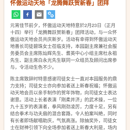
怀傲运动天地「龙腾舞跃贺新春」团拜
元宵佳节前夕，怀傲运动天地特意於2月23日（正月
十四）举行「龙腾舞跃贺新春」团拜活动，与一众怀
傲运动天地会员共庆新岁。活动有幸得到怀傲运动天
地善长司徒碧珠女士莅临支持，本园副主席兼社会服
务委员会主席陈灿辉先生、耆英中心小组主席杜永祖
先生、副主席白永光先生联同一众组员及顾问出席参
与，令活动生色不少。
陈主席致辞时特意感谢司徒女士一直对本园服务的鼎
力支持；司徒女士亦向参加者送上新春祝福；怀傲运
动天地会员以亲手制作的贺年饰物，向司徒女士表达
谢意。活动上长者表演「刚柔并济」的武术操，一位
九十五岁的表演者，拳风刚劲凌厉，力度十足，另有
结合拳术与功夫扇的混合套路，令人拍案叫絶，同时
有长者即场献唱助庆，气氛高涨。除抽奖外，司徒女
士在财神引领下向全场参加者送上新春大利是，场内