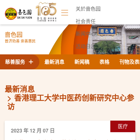
关於啬色园
社会责任
啬色园
新闻中心
普济劝善 崇善惠民
活动日志
联络我们
慈善服务
最新消息
新闻稿
表格
刊物及表
最新消息
香港理工大学中医药创新研究中心参
访
医疗
2023 年 12 月 07 日