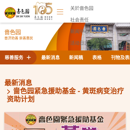
关於啬色园
社会责任
啬色园
新闻中心
普济劝善 崇善惠民
活动日志
联络我们
慈善服务
最新消息
新闻稿
表格
刊物及表
最新消息
啬色园紧急援助基金 - 黄斑病变治疗
资助计划