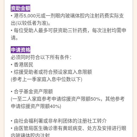
资助金额
• 港币5,000元或一剂眼内玻璃体腔内注射药费实际支
出(以较低者为准)。
• 每位受助人最多可获资助三针药费，每次注射均需申
请。
申请资格
必须同时符合以下所有条件：
• 香港居民
• 综援受助者或符合预设家庭入息限额
(参考上一季家庭入息中位数以下)
• 合乎基金资产限额
(一至二人家庭参考申请综援资产限额50%，其他参考
申请综援资产限额40%)
• 由社会福利署或非牟利团体的注册社工转介
• 由医管局医生确诊患有黄斑病变、处方及安排进行眼
内玻璃体腔内注射