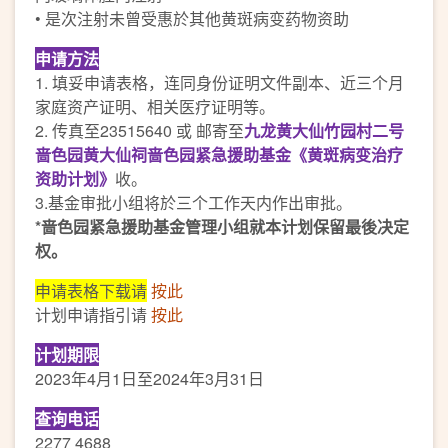
• 是次注射未曾受惠於其他黄斑病变药物资助
申请方法
1. 填妥申请表格，连同身份证明文件副本、近三个月
家庭资产证明、相关医疗证明等。
2. 传真至23515640 或 邮寄至
九龙黄大仙竹园村二号
啬色园黄大仙祠
啬色园紧急援助基金《黄斑病变治疗
资助计划》
收。
3.基金审批小组将於三个工作天内作出审批。
*啬色园紧急援助基金管理小组就本计划保留最後决定
权。
申请表格下载请
按此
计划申请指引请
按此
计划期限
2023年4月1日至2024年3月31日
查询电话
2277 4688