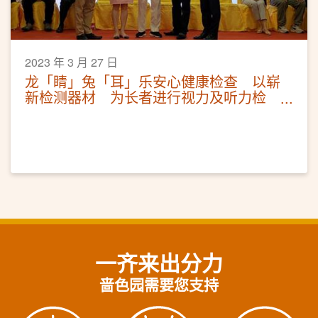
2023 年 3 月 27 日
龙「睛」兔「耳」乐安心健康检查 以崭
新检测器材 为长者进行视力及听力检
测
一齐来出分力
啬色园需要您支持