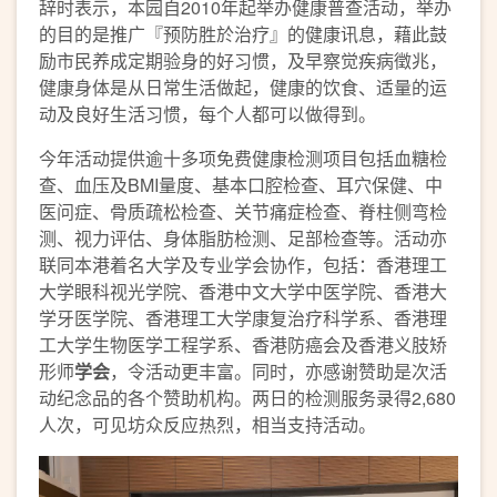
辞时表示，本园自2010年起举办健康普查活动，举办
的目的是推广『预防胜於治疗』的健康讯息，藉此鼓
励市民养成定期验身的好习惯，及早察觉疾病徵兆，
健康身体是从日常生活做起，健康的饮食、适量的运
动及良好生活习惯，每个人都可以做得到。
今年活动提供逾十多项免费健康检测项目包括血糖检
查、血压及BMI量度、基本口腔检查、耳穴保健、中
医问症、骨质疏松检查、关节痛症检查、脊柱侧弯检
测、视力评估、身体脂肪检测、足部检查等。活动亦
联同本港着名大学及专业学会协作，包括：香港理工
大学眼科视光学院、香港中文大学中医学院、香港大
学牙医学院、香港理工大学康复治疗科学系、香港理
工大学生物医学工程学系、香港防癌会及香港义肢矫
形师
学会
，令活动更丰富。同时，亦感谢赞助是次活
动纪念品的各个赞助机构。两日的检测服务录得2,680
人次，可见坊众反应热烈，相当支持活动。