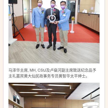
马泽华主席, MH, CStJ及卢燊河副主席致送纪念品予
主礼嘉宾黄大仙民政事务专员黄智华太平绅士。