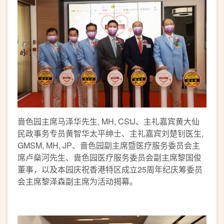
啬色园主席马泽华先生, MH, CStJ、主礼嘉宾黄大仙
民政事务专员黄智华太平绅士、主礼嘉宾刘楚钊医生,
GMSM, MH, JP、啬色园副主席暨医疗服务委员会主
席卢燊河先生、啬色园医疗服务委员会副主席黎国俊
董事，以及本园庆祝香港特区成立25周年纪庆筹委员
会主席黎泽森副主席为活动揭幕。