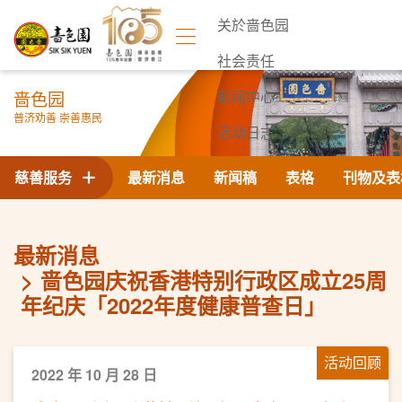
关於啬色园
社会责任
啬色园
新闻中心
普济劝善 崇善惠民
活动日志
联络我们
慈善服务
最新消息
新闻稿
表格
刊物及表
最新消息
啬色园庆祝香港特别行政区成立25周
年纪庆「2022年度健康普查日」
活动回顾
2022 年 10 月 28 日