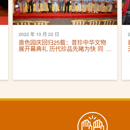
2022 年 10 月 22 日
啬色园庆回归25载：昔珍中华文物
展开幕典礼 历代珍品先睹为快 同
场加映文化展览