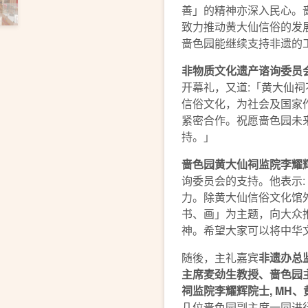
善」的精神亦深入民心。
致力推动黄大仙信俗的发
啬色园能继续支持非遗的
非物质文化遗产谘询委员
开幕礼，又道:「黄大仙
信俗文化，为社会及国家
紧密合作。祝愿啬色园未
持。」
啬色园黄大仙祠监院李耀
询委员会的支持。他表示:
力。除黄大仙信俗文化馆
书、画」为主题，向大众
神。希望大家可以将中华
随後，主礼嘉宾
非遗办总
主席
麦劲生教授
、啬色园
祠监院李耀辉院士
, MH
、
几位啬色园副主席一同进