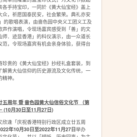
表各手持宝印，一同於《黄大仙宝经》盖上
大众，祈愿国泰民安，社会繁荣。典礼亦安
缘」的歌唱表演，由啬色园中央义工团义工及
歌声作演唱，令现场嘉宾感受到「善」的文
仙师．迹显香港」的科仪演示，由一众道长
仪范，令现场嘉宾有机会亲身体验，获得台
持珍贵的《黄大仙宝经》抄经礼盒套装，到
了解黄大仙信仰的历史源流及文化传统，一
的精神。
廿五周年
暨
啬色园黄大仙信俗文化节
（第
－
(10
月
30
日至
11
月
27
日
)
又欣逢「庆祝香港特别行政区成立廿五周
2022
年
10
月
30
日至
2022
年
11
月
27
日
举办
俗文化节」，并以「倾听．历史回声」为主