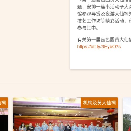
题，安排一连串活动予大
馆参观导赏及夜游大仙祠
技艺工作坊等精彩活动，
参与其中。
有关第一届啬色园黄大仙
https://bit.ly/3EybO7s
仙祠
机构及黄大仙祠