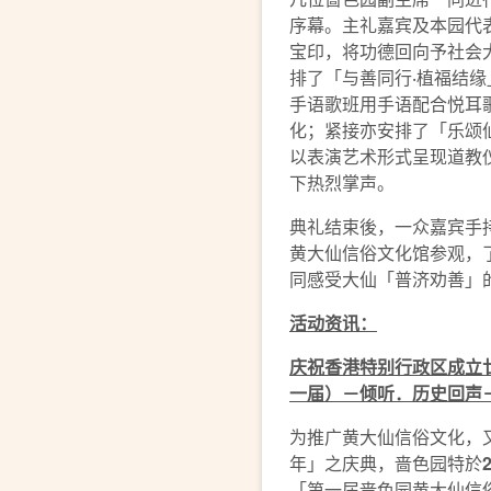
序幕。主礼嘉宾及本园代
宝印，将功德回向予社会
排了「与善同行‧植福结
手语歌班用手语配合悦耳
化；紧接亦安排了「乐颂
以表演艺术形式呈现道教
下热烈掌声。
典礼结束後，一众嘉宾手
黄大仙信俗文化馆参观，
同感受大仙「普济劝善」
活动资讯：
庆祝香港特别行政区成立
一届）－倾听．历史回声
为推广黄大仙信俗文化，
年」之庆典，啬色园特於
「第一届啬色园黄大仙信