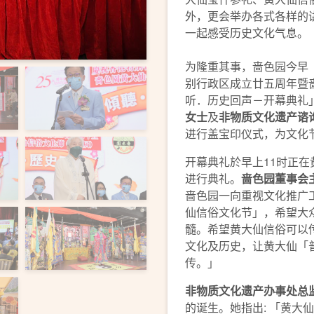
外，更会举办各式各样的
一起感受历史文化气息。
为隆重其事，啬色园今早（
别行政区成立廿五周年暨
听．历史回声－开幕典礼
女士
及
非物质文化遗产谘
进行盖宝印仪式，为文化
开幕典礼於早上11时正
进行典礼。
啬色园董事会
啬色园一向重视文化推广
仙信俗文化节」，希望大
髓。希望黄大仙信俗可以
文化及历史，让黄大仙「
传。」
非物质文化遗产办事处总
的诞生。她指出: 「黄大