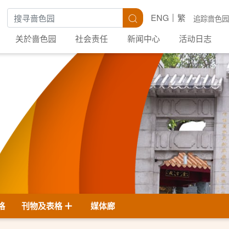
搜寻关键字
搜寻
ENG
繁
追踪啬色园
关於啬色园
社会责任
新闻中心
活动日志
格
刊物及表格
媒体廊