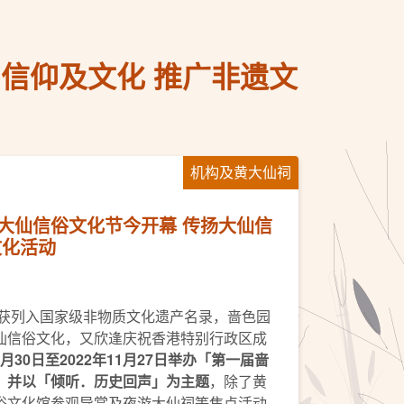
信仰及文化 推广非遗文
机构及黄大仙祠
大仙信俗文化节今开幕 传扬大仙信
文化活动
年获列入国家级非物质文化遗产名录，啬色园
仙信俗文化，又欣逢庆祝香港特别行政区成
月
30
日至
2022
年
11
月
27
日举办「第一届啬
，并以「倾听．历史回声」为主题
，除了黄
俗文化馆参观导赏及夜游大仙祠等焦点活动