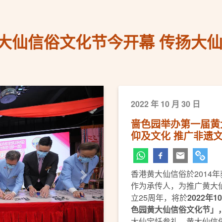
大仙信俗文化节今开幕 传扬大仙
2022 年 10 月 30 日
啬色园举办第一届黄
仰及文化 推广非遗
香港黄大仙信俗於2014
下一页
作为承传人，为推广黄大
立25周年，将於
2022
年
10
色园黄大仙信俗文化节」
大仙宝忏参礼、黄大仙信