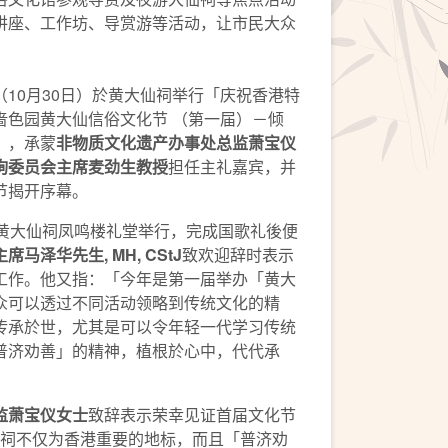
讲座、工作坊、导赏游等活动，让市民大众
10月30日）於黄大仙祠举行「庆祝香港特
啬色园黄大仙信俗文化节 （第一届）－倾
」，承蒙
非物质文化遗产办事处总监萧宝仪
询委员会
主席
麦劲生教授
担任主礼嘉宾，并
节揭开序幕。
在黄大仙祠凤鸣楼礼堂举行，完成国歌礼後便
主席马泽华先生
, MH, CStJ
致欢迎辞时表示
工作。他又指：「今年是第一届举办「黄大
众可以透过不同活动领略到传统文化的精
传承於世，尤其是可以令年轻一代学习传统
普济劝善」的精神，植根於心中，代代承
监萧宝仪女士
致辞表示荣幸见证首届文化节
仙祠不仅为香港重要的地标，而且「普济劝