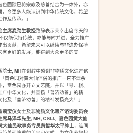
啬色园除已将宗教及慈善结合为一体外，亦
展，令更多人能认识到中华传统文化。希望
工作及传承。」
会
主席
麦劲生教授
致辞表示荣幸出席今天的
祠不仅能保持传统，亦能与时并进，全力推广
作出贡献，希望未来可以继续与非遗办保持
来有更好的发展，能得到大众更多的支
辉院士
, MH
在谢辞中感谢非物质文化遗产谘
 「啬色园对黄大仙信俗的推广一直不遗余
外，啬色园亦开立文艺院，并以「琴、棋、
推广中华文化，并宣扬「普济劝善」的精
文化及「普济劝善」的精神发扬光大！」
监萧宝仪女士
及
非物质文化遗产谘询委员会
主席
马泽华先生
, MH, CStJ
、
啬色园黄大仙
黄大仙民政事务专员黄智华太平绅士
，连同
行简单而隆重的盖宝印仪式，为文化节掀起