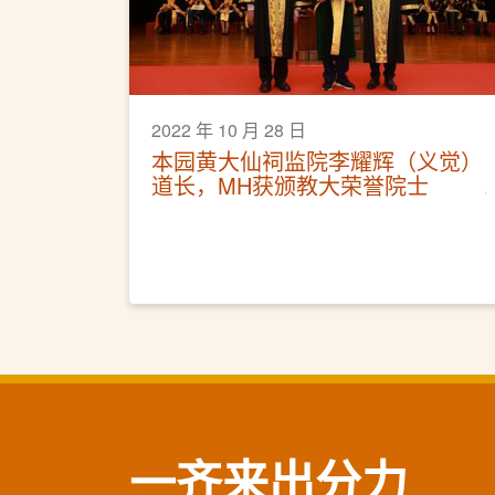
2022 年 10 月 28 日
本园黄大仙祠监院李耀辉（义觉）
道长，MH获颁教大荣誉院士
一齐来出分力