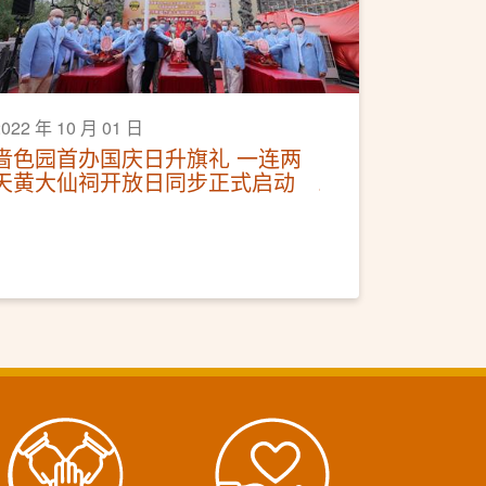
2022 年 10 月 01 日
啬色园首办国庆日升旗礼 一连两
天黄大仙祠开放日同步正式启动