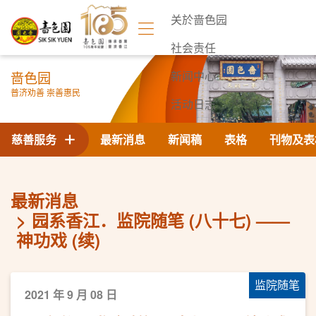
关於啬色园
社会责任
啬色园
新闻中心
普济劝善 崇善惠民
活动日志
联络我们
慈善服务
最新消息
新闻稿
表格
刊物及表
最新消息
园系香江．监院随笔 (八十七) ——
神功戏 (续)
监院随笔
2021 年 9 月 08 日