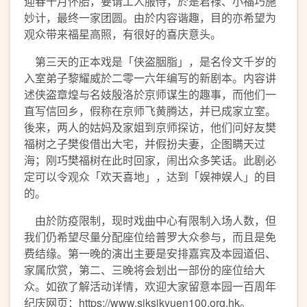
迎春十月怀胎，要请工人服侍，於是君禄、小福巧施
妙计，最终一家团圆。由於内容谐趣，目的亦希望为
观众带来福星高照，有很好的喜庆意头。
第三天的正本戏是「侠盗胭脂」，是名伶文千岁的
入室弟子黎耀威於二零一六年编写的新剧本。内容讲
述侠盗章煌与名妓殷洛於京师谋生的趣事，而他们一
直写信回乡，假称在京师飞黄腾达，并已成家立室。
後来，两人的姑妈及家姐到京师探访，他们问好友樊
福树之子樊俊借出大宅，并假扮夫妻，企图瞒天过
海；刚巧樊福树在此时回家，闹出众多笑话。此剧必
定可以令观众「欢天喜地」，达到「娱神娱人」的目
的。
由於防疫限制，现时戏曲中心有限制入场人数，但
我们仍希望尽量分配座位给普罗大众参与，而且是免
费结缘。第一晚的演出主要是安排嘉宾及本园道侣、
家属欣赏，第二、三晚将会划出一部份的座位给大
众。如欲了解活动详情，欢迎大家留意本园一百周年
纪庆网页：
https://www.siksikyuen100.org.hk
。