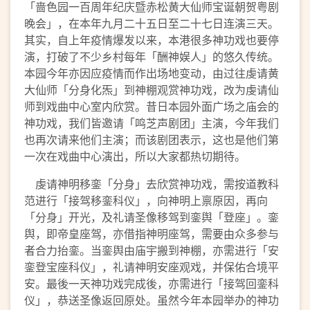
「啬色园一百周年纪庆暨赤松黄大仙师宝诞朝贺粤剧
晚会」，在本年九月二十五日至二十七日连演三天。
其实，自上年疫情爆发以来，本港很多神功戏也要停
演，打破了不少乡村每年「酬神娱人」的悠久传统。
本园今年亦因应疫情而作出场地变动，由过往虔请黄
大仙师「分身化炁」到神棚观赏神功戏，改为虔请仙
师到戏曲中心室内欣赏。昔日本园外面广场之庙会的
神功戏，我们皆邀请「鸣芝声剧团」主演，今年我们
也再次请来他们主演；而该剧团表示，这也是他们第
一次在戏曲中心演出，所以大家都热切期待。
虔请神明移銮「分身」去欣赏神功戏，需按道教科
范进行「接驾移銮科仪」，向神明上禀原因，再向
「分身」开光，及礼请圣像移驾到銮舆「登座」。銮
舆，即帝皇座驾，亦借指神明座驾，需要由众多参与
者合力抬銮。当銮舆由庙宇搬到神棚，亦需进行「安
銮登宝座科仪」，礼请神明安座观戏，并保佑合境平
安。最後一天神功戏完成後，亦需进行「接驾回銮科
仪」，恭送圣像返回原处。虽然今年本园举办的神功