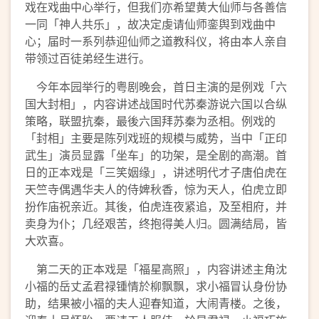
戏在戏曲中心举行，但我们亦希望黄大仙师与各善信
一同「神人共乐」，故决定虔请仙师銮舆到戏曲中
心；届时一系列恭迎仙师之道教科仪，将由本人亲自
带领过百徒弟经生进行。
今年本园举行的粤剧晚会，首日主演的是例戏「六
国大封相」，内容讲述战国时代苏秦游说六国以合纵
策略，联盟抗秦，最後六国拜苏秦为丞相。例戏的
「封相」主要是陈列戏班的规模与威势，当中「正印
武生」演员显露「坐车」的功架，是全剧的高潮。首
日的正本戏是「三笑姻缘」，讲述明代才子唐伯虎在
天竺寺偶遇华夫人的侍婢秋香，惊为天人，伯虎立即
扮作庙祝亲近。其後，伯虎连夜紧追，及至相府，并
卖身为仆；几经艰苦，终抱得美人归。圆满结局，皆
大欢喜。
第二天的正本戏是「福星高照」，内容讲述主角沈
小福的岳丈孟君禄锺情於柳飘飘，求小福冒认身份协
助，结果被小福的夫人迎春知道，大闹青楼。之後，