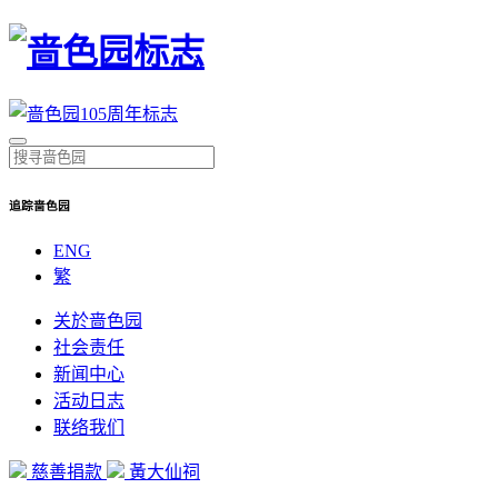
搜
搜
寻
追踪啬色园
寻
关
键
ENG
字
繁
关於啬色园
社会责任
新闻中心
活动日志
联络我们
慈善捐款
黃大仙祠