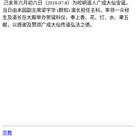
己亥年六月初六日（2018-07-8）为崆峒道人广成大仙宝诞。
当日由本园副主席梁宇华 (群知) 道长担任主科，率领一众经
生及道长在大殿举办贺诞科仪，奉上香、花、灯、水、果五
献，以感谢及赞颂广成大仙传道弘法之德。
宗教