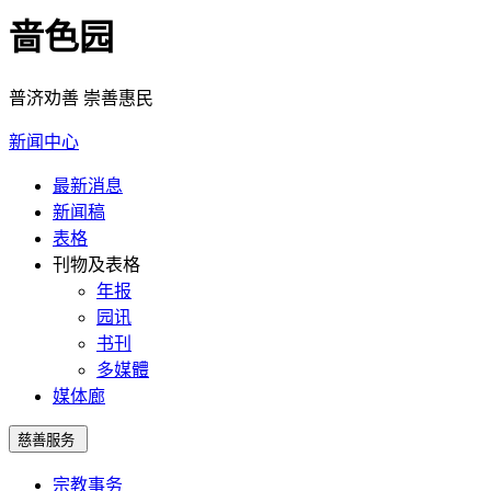
啬色园
普济劝善 崇善惠民
新闻中心
最新消息
新闻稿
表格
刊物及表格
年报
园讯
书刊
多媒體
媒体廊
慈善服务
宗教事务