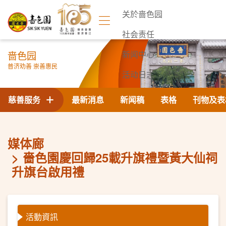
关於啬色园
社会责任
啬色园
新闻中心
普济劝善 崇善惠民
活动日志
联络我们
慈善服务
最新消息
新闻稿
表格
刊物及表
媒体廊
嗇色園慶回歸25載升旗禮暨黃大仙祠
升旗台啟用禮
活動資訊