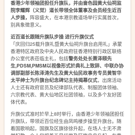
香港少年领袖团担任升旗队，
并由
啬色园黄大仙祠监
院李耀辉（义觉）道长带领
全体董事及会员
经生近百
人
步操，
阵容盛大，在本港宗教道场举行实属首次，
别具象徵意义。
近百
道长跟随
升旗队步操 进行升旗仪式
「庆回归25载升旗礼暨黄大仙祠升旗台启用礼」承蒙
香港特区政府及中央人民政府驻香港特别行政区联络
办公室代表莅临主礼，包括
警务处处长萧泽颐先
生
,PDSM,PMSM
以视像形式於典礼上致辞、
中联办
协
调部副部长陈泽涛先生及黄大仙民政事务专员黄智华
太平绅士为升旗台纪念碑记主持揭幕仪式
，出席活动
人士还有政府官员及纪律部队代表、制服团体领袖、
六宗教代表、黄大仙地区社团领袖，以及多个友好团
体代表。
升旗仪式准时於早上8时举行，由香港少年领袖团担任
升旗队，带领近百位经生由凤鸣楼步操至升旗台。随
着国歌响起，国旗及区旗徐徐升起，在场人士无不肃