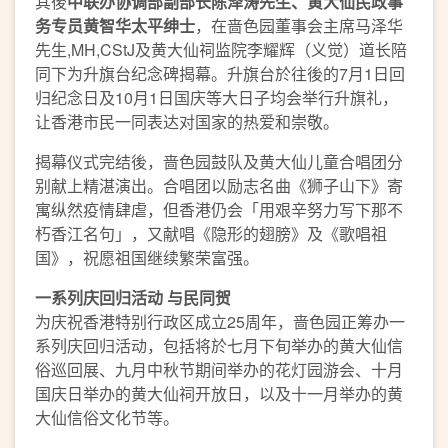
其後
中联办协调部副部长陈泽涛先生
、黄大仙民政事
务专员黄智华太平绅士
，在啬色园董事会主席马泽华
先生,MH,CStJ及黄大仙祠监院李耀辉（义觉）道长陪
同下为升旗台纪念碑揭幕。升旗台於往後的7月1日回
归纪念日及10月1日国庆等大日子均会举行升旗礼，
让香港市民一同表达对国家的热爱和崇敬。
揭幕仪式完结後，啬色园鼓队及黄大仙儿童合唱团分
别献上精湛演出。合唱团以励志名曲《狮子山下》寄
寓纵然疫情肆虐，但香港仍会「用艰辛努力写下那不
朽香江名句」，又献唱《隐形的翅膀》及《歌唱祖
国》，祝愿祖国继续繁荣富强。
一系列庆回归活动
与民同贺
为庆祝香港特别行政区成立25周年，啬色园正筹办一
系列庆回归活动，包括将於七月下旬举办的黄大仙信
俗巡回展、九月中秋节期间举办的花灯园游会、十月
国庆日举办的黄大仙祠开放日，以及十一月举办的黄
大仙信俗文化节等。