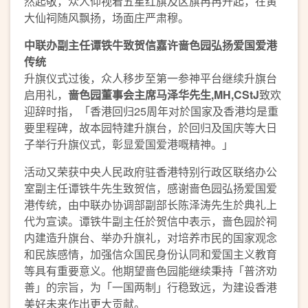
然起敬，众人仰视着五星红旗及区旗冉冉升起，在黄
大仙祠随风飘扬，场面庄严肃穆。
中联办
副主任谭铁牛
致贺信
嘉
许啬色园弘扬爱国爱港
传统
升旗仪式过後，众人移步至第一参神平台继续升旗台
启用礼，
啬色园董事会主席马泽华先生
,MH,CStJ
致欢
迎辞时指，「香港回归25周年对於国家及香港均是重
要里程碑，故本园特建升旗台，於回归及国庆等大日
子举行升旗仪式，彰显爱国爱港嘅精神。」
活动又荣获中央人民政府驻香港特别行政区联络办公
室副主任谭铁牛先生致贺信，感谢啬色园弘扬爱国爱
港传统，由中联办协调部副部长陈泽涛先生於典礼上
代为宣读。谭铁牛副主任於贺信中表示，啬色园於祠
内建造升旗台、举办升旗礼，对培养市民的国家观念
和民族感情，加强信众国民身份认同和爱国主义教育
等具有重要意义。他期望啬色园能继续秉持「普济劝
善」的宗旨，为「一国两制」行稳致远，为建设香港
美好未来作出更大贡献。