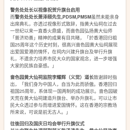
警务处处长以视像祝贺升旗台启用
而
警务处处长萧泽颐先生
,PDSM,PMSM
虽然未能亲身
出席典礼，亦透过视像形式致辞，指黄大仙祠在过去
一世纪以来一直香火鼎盛，而啬色园弘扬黄大仙师
「普济劝善」精神的成果有目共睹，「於香港回归祖
国25周年这个历史时刻，很高兴啬色园黄大仙祠展现
出爱国爱港的情怀，在祠内兴建升旗台及举行升旗
礼，不遗余力培养市民大众的国家观念，进一步增强
大家的民族自豪感。」
啬色园黄大仙祠监院李耀辉（义觉）道长
致谢辞时指
出，「我们身为中国人，自当为此而骄傲。香港回归
祖国25周年，系体现一国两制的成功展示。啬色园破
天荒在黄大仙祠建造升旗台、举办升旗礼，可以让市
民大众透过参与而增进爱国情怀。这在香港的宗教场
所来说，可说是前无古人。」
往後回归及国庆日均会举行升旗仪式