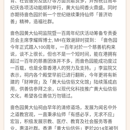
育、社会服务及医疗等方面贡献良多，并预祝百周年
纪庆各项活动能顺利举行，黄大仙祠香火鼎盛。同时
亦期待啬色园於新一个世纪继续秉持仙师「普济劝
善」精神，造福社群。
啬色园黄大仙祠监院暨一百周年纪庆活动筹备专责委
员会主席李耀辉博士, MH在致谢辞时提到：「啬色园
今年正式踏入100周年，一百年对於一个慈善机构来
说，谈不上很长，但也不是一个短时间，能在港拥有
超过一百年的慈善团体并不多，而啬色园能成功度过
一百载，也是全靠香港人的努力及支持。」李监院又
表示，祠内各个殿堂早前已进行翻新，今年更将有新
建的「财神宫」及「黄大仙信俗文化馆」陆续落成启
用，供善信参拜之余，以现代化科技推广黄大仙信俗
文化，希望各位善信万勿错过。
啬色园黄大仙祠由早年的清修道场，发展为闻名中外
之道教宫观，一直秉承仙师「有感必孚，无求不应」
宏旨，积极发展宗教、医疗、教育及社会服务等善
业，惠泽社群。香港「黄大仙信俗」更於2014年被列