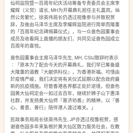
仙祠监院暨一百周年纪庆活动筹备专责委员会主席李
耀辉（义觉）道长, MH为开幕典礼担任主礼嘉宾。纵
然公务繁忙，徐英伟局长仍透过视像参与并致祝贺
辞，及後由马泽华主席及李耀辉监院进行简单而隆重
的「百周年纪念碑揭幕仪式」，与一众啬色园董事会
成员及收看网上直播的朋友们，共同见证啬色园成立
百周年的喜悦。
啬色园董事会主席马泽华先生, MH, CStJ致辞时表示
︰「原本为了配合今天的开幕典礼，我们早已筹备盛
大隆重的道教『大献供科仪』，为香港祈福。可惜由
於疫情严峻，我们决定将有关仪式延期以配合政府最
新的抗疫措施。尽管香港各界都正处於逆境，但啬色
园黄大仙祠定会一如过去百年，继续於狮子山下惠泽
社群，并发扬黄大仙师『普济劝善』的精神，以『善
心、善意、善行』陪伴港人渡过难关。」
民政事务局局长徐英伟先生, JP亦透过视像祝贺，感
谢啬色园多年来紮根於黄大仙区致力服务社会，在教