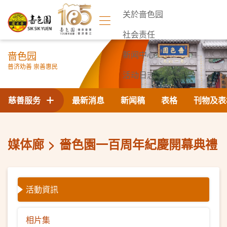
关於啬色园
社会责任
啬色园
新闻中心
普济劝善 崇善惠民
活动日志
联络我们
慈善服务
最新消息
新闻稿
表格
刊物及表
媒体廊
嗇色園一百周年紀慶開幕典禮
活動資訊
相片集