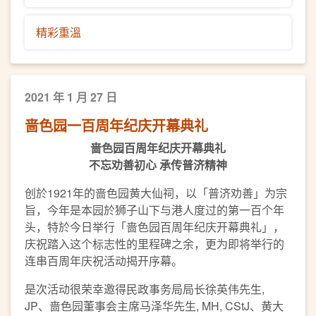
精彩重溫
2021 年 1 月 27 日
啬色园一百周年纪庆开幕典礼
啬色园百周年纪庆开幕典礼
不忘劝善初心 承传普济精神
创於1921年的啬色园黄大仙祠，以「普济劝善」为宗
旨，今年是本园於狮子山下与港人度过的第一百个年
头，特於今日举行「啬色园百周年纪庆开幕典礼」，
庆祝踏入这个标志性的里程碑之余，更为即将举行的
连串百周年庆祝活动揭开序幕。
是次活动很荣幸邀得民政事务局局长徐英伟先生,
JP、啬色园董事会主席马泽华先生, MH, CStJ、黄大