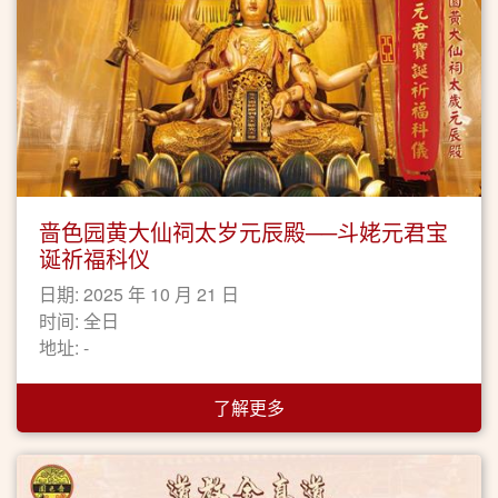
啬色园黄大仙祠太岁元辰殿──斗姥元君宝
诞祈福科仪
日期: 2025 年 10 月 21 日
时间: 全日
地址: -
了解更多