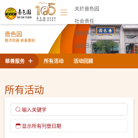
关於啬色园
社会责任
啬色园
新闻中心
普济劝善 崇善惠民
活动日志
联络我们
慈善服务
所有活动
活动回顾
所有活动