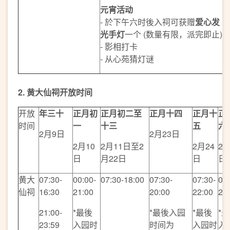
元宵活动
- 於下午六时後入祠可获赠
爱心发
光手灯
一个 (数量有限，派完即止)
- 影相打卡
- 从心苑猜灯谜
2.
黄大仙祠开放时间
开放
年三十
正月初
正月初二至
正月十四
正月十
正
时间
一
十三
五
六
2月9日
2月23日
2月10
2月11日至2
2月24
2月
日
月22日
日
日
黄大
07:30-
00:00-
07:30-18:00
07:30-
07:30-
07:
仙祠
16:30
21:00
20:00
22:00
20
21:00-
*最後
*最後入园
*最後
*
23:59
入园时
时间为
入园时
入