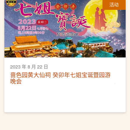
活动
2023 年 8 月 22 日
啬色园黄大仙祠 癸卯年七姐宝诞暨园游
晚会