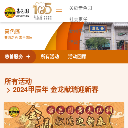
关於啬色园
社会责任
啬色园
新闻中心
普济劝善 崇善惠民
活动日志
联络我们
慈善服务
所有活动
活动回顾
所有活动
2024甲辰年 金龙献瑞迎新春