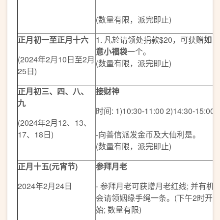
(数量有限，派完即止)
正月初一至正月十六
1. 凡於请领处捐款$20，可获赠
如
意小福袋
一个。
(2024年2月10日至2月
(数量有限，派完即止)
25日)
正月初三、四、八、
接财神
九
时间: 1)10:30-11:00 2)14:30-15:00
(2024年2月12、13、
17、18日)
-向善信派发金币及大仙利是。
(数量有限，派完即止)
正月十五(元宵节)
参拜月老
2024年2月24日
- 参拜月老可获赠月老红线; 并有机
会请领姻缘手绳一条。(下午2时开
始; 数量有限)