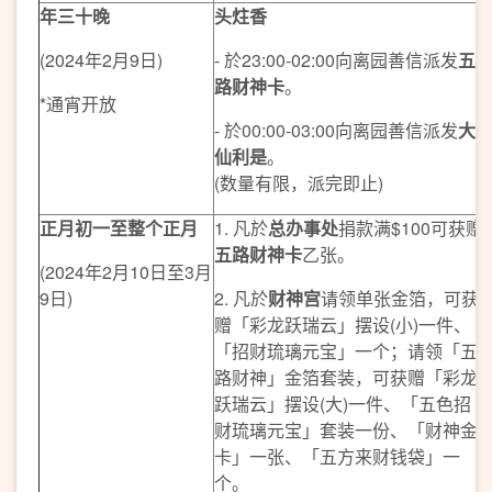
年三十晚
头炷香
(2024年2月9日)
- 於23:00-02:00向离园善信派发
五
路财神卡
。
*通宵开放
- 於00:00-03:00向离园善信派发
大
仙利是
。
(数量有限，派完即止)
正月初一至整个正月
1. 凡於
总办事处
捐款满$100可获赠
五路财神卡
乙张。
(2024年2月10日至3月
9日)
2. 凡於
财神宫
请领单张金箔，可获
赠「彩龙跃瑞云」摆设(小)一件、
「招财琉璃元宝」一个；请领「五
路财神」金箔套装，可获赠「彩龙
跃瑞云」摆设(大)一件、「五色招
财琉璃元宝」套装一份、「财神金
卡」一张、「五方来财钱袋」一
个。