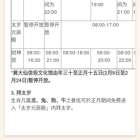
间为
19:00
间为
间
22:00
21:00
19
太岁
暂停开放
暂停开
08:00-17:00
元辰
放
殿
财神
08:00-
08:00-
08:00-18:00
08:00-
08:00-
08
宫
16:30
21:00
20:00
22:00
20
*
黄大仙信俗文化馆由年三十至正月十五日(2月9日至2
月24日)暂停开放。
3.
拜太岁
生肖凡属
龙、兔、狗、牛
之善信可於正月期间免费进
入「太岁元辰殿」内拜太岁。