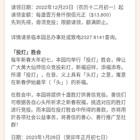
请领日期：2022年12月23日（农历十二月初一）起
请领金额：每盏壹万叄仟捌佰元正（$13,800）
先到先得，毋须竞投；限额请领，额满即止。
详情请亲临本园总办事处或致电2327 8141查询。
「投灯」胜会
每年新春大年初七，本园均举行「投灯」胜会，俾让
广大黄大仙师信众竞投彩灯，新福迎祥，添福添寿。
所谓「投灯」，在音、义上具有「头灯」之意，寓意
在新春伊始最早（「头」）的祈福。
在胜会中，本园将提供十盏胜灯供善信竞投。善信们
可根据各自心头所祈求之新春祝福，挑选对应的胜灯
进行竞投。而本园在投灯胜会中所得的善款，亦将用
於各项社会公益事务，将善信的善心、善行推广至社
群！
日期：2023年1月28日（癸卯年正月初七日）