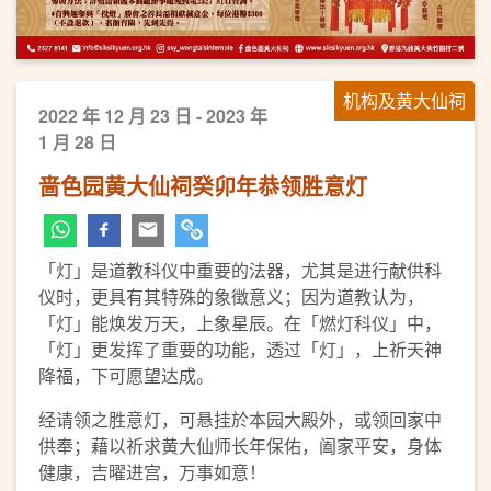
机构及黄大仙祠
2022 年 12 月 23 日 - 2023 年
1 月 28 日
啬色园黄大仙祠癸卯年恭领胜意灯
「灯」是道教科仪中重要的法器，尤其是进行献供科
仪时，更具有其特殊的象徴意义；因为道教认为，
「灯」能焕发万天，上象星辰。在「燃灯科仪」中，
「灯」更发挥了重要的功能，透过「灯」，上祈天神
降福，下可愿望达成。
经请领之胜意灯，可悬挂於本园大殿外，或领回家中
供奉；藉以祈求黄大仙师长年保佑，阖家平安，身体
健康，吉曜进宫，万事如意！