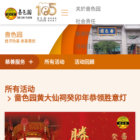
关於啬色园
社会责任
啬色园
新闻中心
普济劝善 崇善惠民
活动日志
联络我们
慈善服务
所有活动
活动回顾
所有活动
啬色园黄大仙祠癸卯年恭领胜意灯