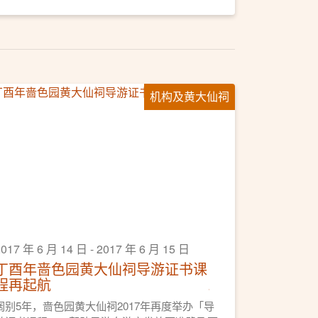
机构及黄大仙祠
017 年 6 月 14 日 - 2017 年 6 月 15 日
丁酉年啬色园黄大仙祠导游证书课
程再起航
阔别5年，啬色园黄大仙祠2017年再度举办「导